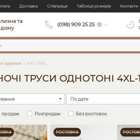
плата
Доставка
Cпівпраця
Таблиця розмірів
Контакти
ілизна та
(098) 909 25 25
 дому
чі трусики
4XL-10XL
НОЧІ ТРУСИ ОДНОТОНІ 4XL-
и продаж
Розпродаж
Без ростовок
ТОВКА
РОСТОВКА
РОСТОВ