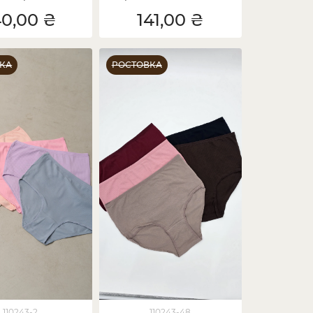
брамлення
мікс - супербатал
40,00 ₴
141,00 ₴
КА
РОСТОВКА
110243-2
110243-48