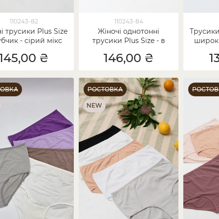
110243-82
110243-84
і трусики Plus Size
Жіночі однотонні
Трусики 
убчик - сірий мікс
трусики Plus Size - в
широки
рубчик
145,00 ₴
146,00 ₴
1
ТОВКА
РОСТОВКА
РОСТОВ
NEW