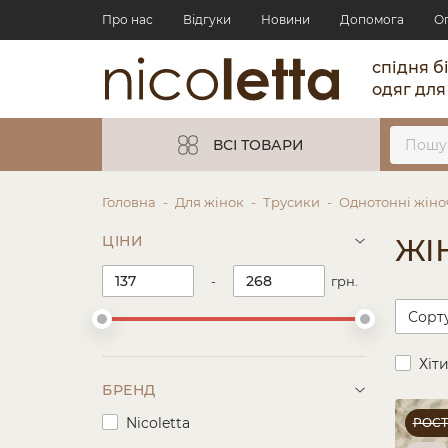
Про нас
Відгуки
Новини
Допомога
О
спідня б
одяг для
ВСІ ТОВАРИ
Головна
Для жінок
Трусики
Однотонні жіно
ЦІНИ
ЖІ
-
грн.
Хіт
БРЕНД
Nicoletta
РОС