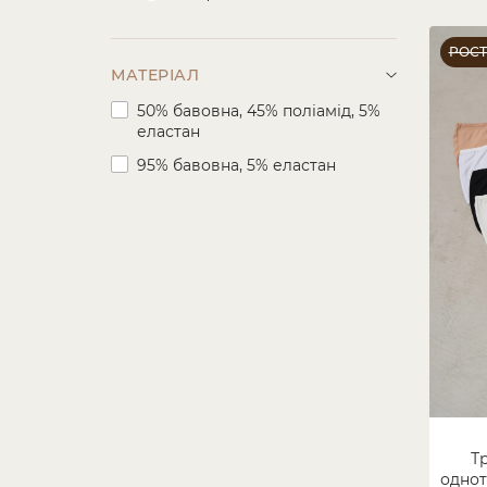
РОС
МАТЕРІАЛ
50% бавовна, 45% поліамід, 5%
еластан
95% бавовна, 5% еластан
Тр
однот