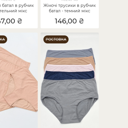
 батал в рубчик
Жіночі трусики в рубчик
стельний мікс
батал - темний мікс
47,00 ₴
146,00 ₴
КА
РОСТОВКА