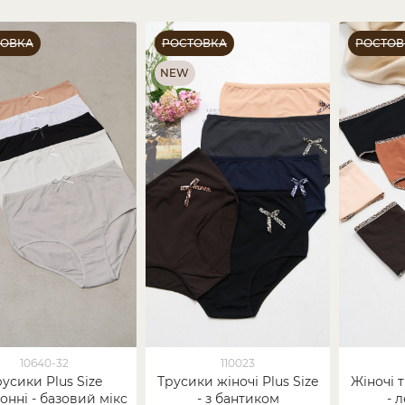
ТОВКА
РОСТОВКА
РОСТОВ
NEW
10640-32
110023
усики Plus Size
Трусики жіночі Plus Size
Жіночі т
онні - базовий мікс
- з бантиком
- 