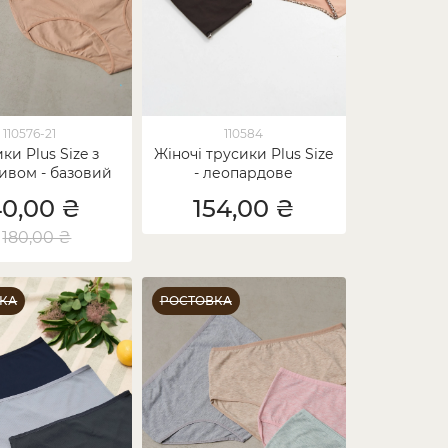
110576-21
110584
ки Plus Size з
Жіночі трусики Plus Size
вом - базовий
- леопардове
мікс
обрамлення
40,00 ₴
154,00 ₴
180,00 ₴
КА
РОСТОВКА