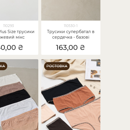
110293
110530-1
lus Size трусики
Трусики супербатал в
ежевий мікс
сердечка - базові
кольори
40,00 ₴
163,00 ₴
КА
РОСТОВКА