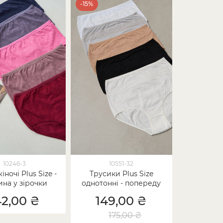
-15%
10246-3
10551-32
іночі Plus Size -
Трусики Plus Size
ина у зірочки
однотонні - попереду
мереживо
42,00 ₴
149,00 ₴
175,00 ₴