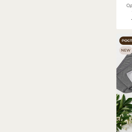
Од
па
РОС
NEW