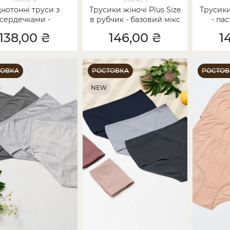
нотонні труси з
Трусики жіночі Plus Size
Трусики
сердечками -
в рубчик - базовий мікс
- па
стельний мікс -
138,00 ₴
146,00 ₴
1
супербатал
ТОВКА
РОСТОВКА
РОСТОВ
NEW