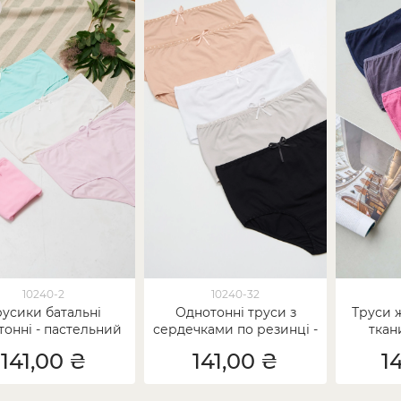
10240-2
10240-32
русики батальні
Однотонні труси з
Труси ж
тонні - пастельний
сердечками по резинці -
ткан
мікс
Plus Size
141,00 ₴
141,00 ₴
1