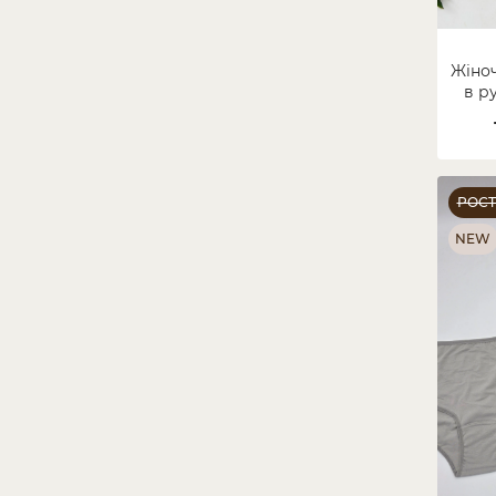
Жіноч
в р
РОС
NEW