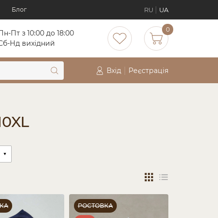
RU
UA
Блог
0
Пн-Пт з 10:00 до 18:00
Cб-Нд вихідний
Вхід
Реєстрація
10XL
КА
РОСТОВКА