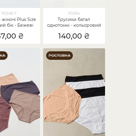
110246-7
110284
жіночі Plus Size
Трусики батал
й бік - Бежеві
однотонні - кольоровий
мікс
37,00 ₴
140,00 ₴
КА
РОСТОВКА