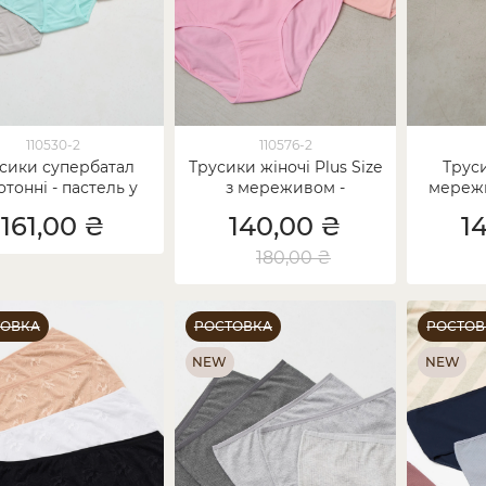
110530-2
110576-2
сики супербатал
Трусики жіночі Plus Size
Труси
отонні - пастель у
з мереживом -
мережи
сердечки
кольоровий мікс
161,00 ₴
140,00 ₴
1
180,00 ₴
ТОВКА
РОСТОВКА
РОСТОВ
NEW
NEW