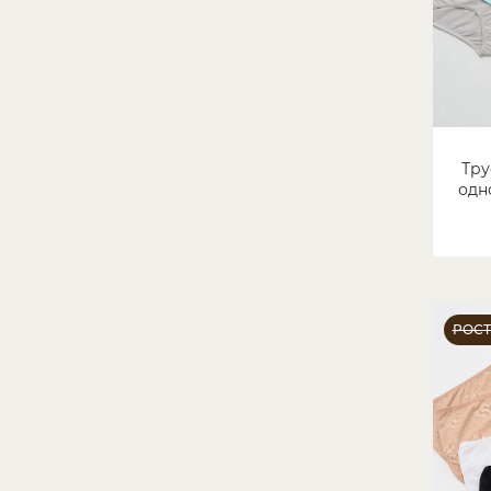
Тру
одн
РОС