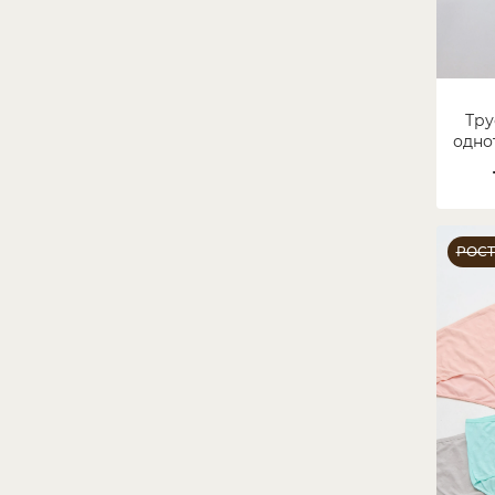
Тру
одно
РОС