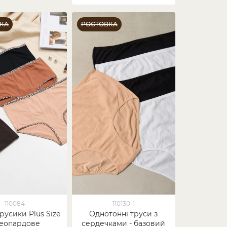
КА
РОСТОВКА
110084
110130-1
русики Plus Size
Однотонні труси з
леопардове
сердечками - базовий