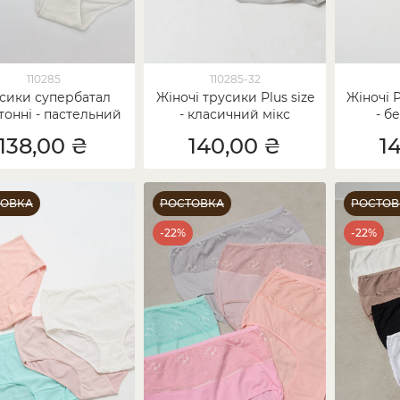
110285
110285-32
сики супербатал
Жіночі трусики Plus size
Жіночі P
тонні - пастельний
- класичний мікс
- б
мікс
138,00 ₴
140,00 ₴
1
ТОВКА
РОСТОВКА
РОСТОВ
-22%
-22%