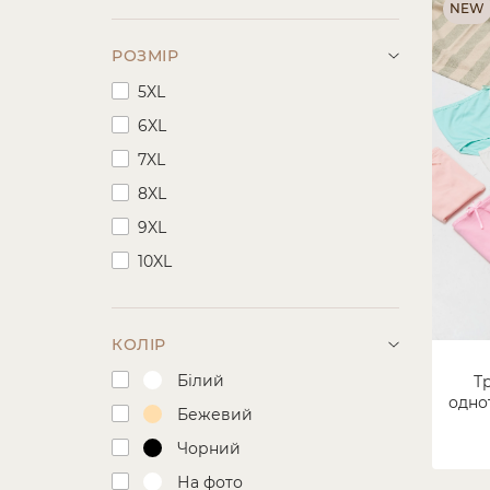
NEW
РОЗМІР
5XL
6XL
7XL
8XL
9XL
10XL
КОЛІР
Білий
Т
одно
Бежевий
Чорний
На фото