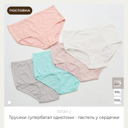
РОСТОВКА
8XL
9XL
10XL
110530-2
Трусики супербатал однотонні - пастель у сердечки