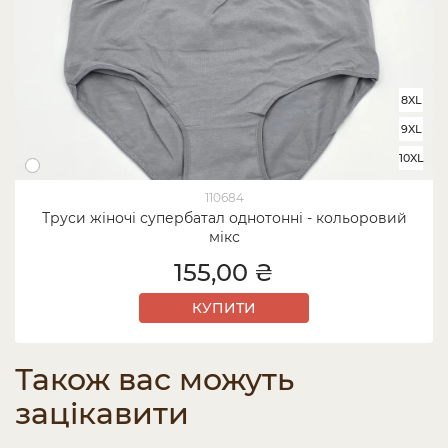
8XL
9XL
10XL
110684
Труси жіночі супербатал однотонні - кольоровий
мікс
155,00 ₴
КУПИТИ
Також вас можуть
зацікавити