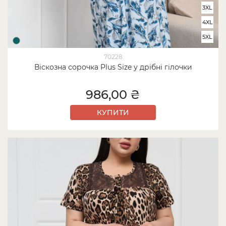
3XL
4XL
5XL
70228
Віскозна сорочка Plus Size у дрібні гілочки
986,00 ₴
КУПИТИ