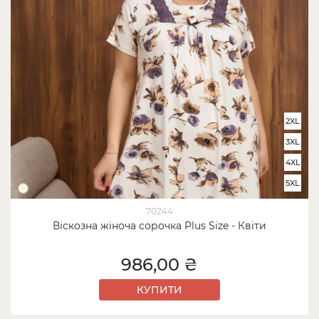
2XL
3XL
4XL
5XL
70244
Віскозна жіноча сорочка Plus Size - Квіти
986,00 ₴
КУПИТИ