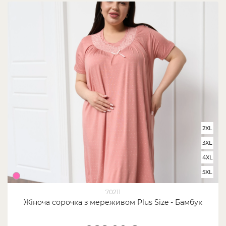
2XL
3XL
4XL
5XL
70211
Жіноча сорочка з мереживом Plus Size - Бамбук