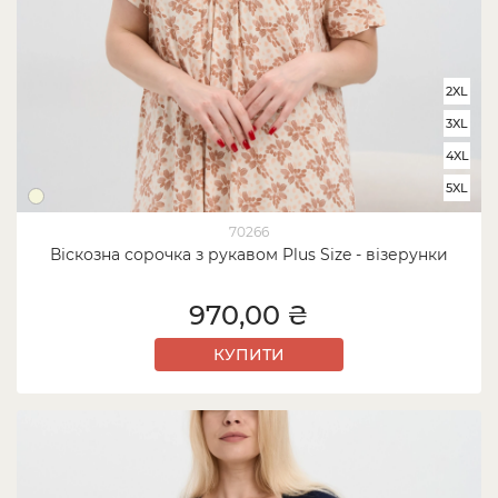
2XL
3XL
4XL
5XL
70266
Віскозна сорочка з рукавом Plus Size - візерунки
970,00 ₴
КУПИТИ