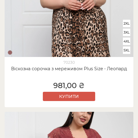
2XL
3XL
4XL
5XL
70230
Віскозна сорочка з мереживом Plus Size - Леопард
981,00 ₴
КУПИТИ