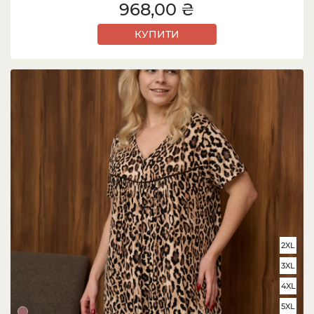
968,00 ₴
КУПИТИ
2XL
3XL
4XL
5XL