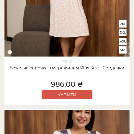
2XL
3XL
4XL
5XL
70242
Віскозна сорочка з мереживом Plus Size - Сердечки
986,00 ₴
КУПИТИ