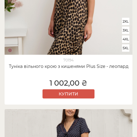
2XL
3XL
4XL
5XL
70194
Туніка вільного крою з кишенями Plus Size - леопард
1 002,00 ₴
КУПИТИ