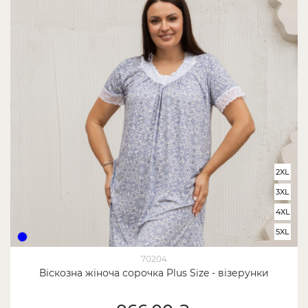
2XL
3XL
4XL
5XL
70204
Віскозна жіноча сорочка Plus Size - візерунки