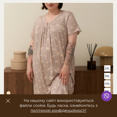
2XL
3XL
4XL
5XL
На нашому сайті використовуються
70276
файли cookie. Будь ласка, ознайомтесь з
Віскозна жіноча сорочка з рукавом - Листя - Plus Size
політикою конфіденційності!
ПОКАЗАТИ ФІЛЬТР