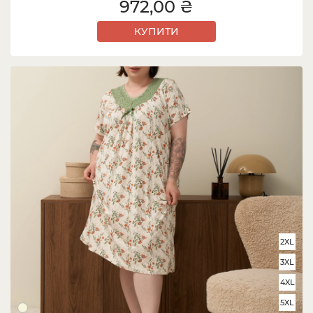
972,00 ₴
КУПИТИ
2XL
3XL
4XL
5XL