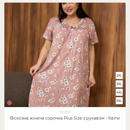
2XL
3XL
4XL
5XL
70250
Віскозна жіноча сорочка Plus Size з рукавом - Квіти