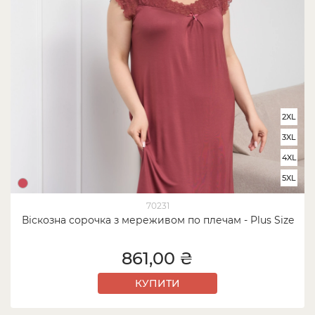
2XL
3XL
4XL
5XL
70231
Віскозна сорочка з мереживом по плечам - Plus Size
861,00 ₴
КУПИТИ