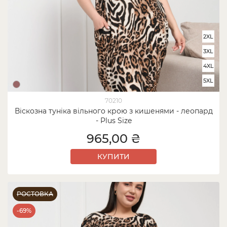
2XL
3XL
4XL
5XL
70210
Віскозна туніка вільного крою з кишенями - леопард
- Plus Size
965,00 ₴
КУПИТИ
РОСТОВКА
-69%