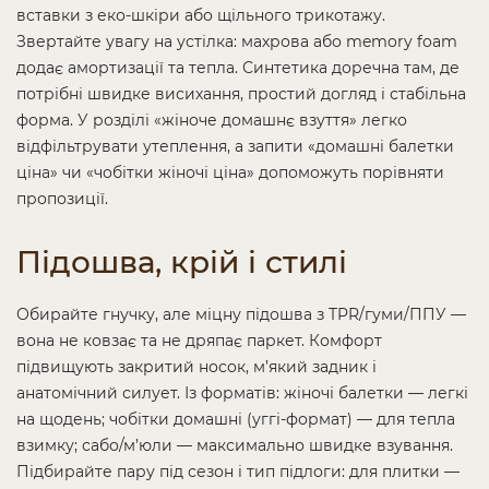
вставки з еко-шкіри або щільного трикотажу.
Звертайте увагу на устілка: махрова або memory foam
додає амортизації та тепла. Синтетика доречна там, де
потрібні швидке висихання, простий догляд і стабільна
форма. У розділі «жіноче домашнє взуття» легко
відфільтрувати утеплення, а запити «домашні балетки
ціна» чи «чобітки жіночі ціна» допоможуть порівняти
пропозиції.
Підошва, крій і стилі
Обирайте гнучку, але міцну підошва з TPR/гуми/ППУ —
вона не ковзає та не дряпає паркет. Комфорт
підвищують закритий носок, м’який задник і
анатомічний силует. Із форматів: жіночі балетки — легкі
на щодень; чобітки домашні (уггі-формат) — для тепла
взимку; сабо/м’юли — максимально швидке взування.
Підбирайте пару під сезон і тип підлоги: для плитки —