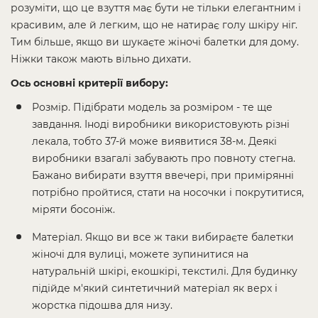
розуміти, що це взуття має бути не тільки елегантним і
красивим, але й легким, що не натирає голу шкіру ніг.
Тим більше, якщо ви шукаєте жіночі балетки для дому.
Ніжки також мають вільно дихати.
Ось основні критерії вибору:
Розмір. Підібрати модель за розміром - те ще
завдання. Іноді виробники використовують різні
лекала, тобто 37-й може виявитися 38-м. Деякі
виробники взагалі забувають про повноту стегна.
Бажано вибирати взуття ввечері, при примірянні
потрібно пройтися, стати на носочки і покрутитися,
міряти босоніж.
Матеріал. Якщо ви все ж таки вибираєте балетки
жіночі для вулиці, можете зупинитися на
натуральній шкірі, екошкірі, текстилі. Для будинку
підійде м'який синтетичний матеріал як верх і
жорстка підошва для низу.