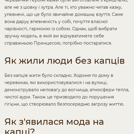
черевички героїні казки були виготовлені з кришталю,
але не з шовку і хутра. Але ті, хто уважно читав казку,
упевнені, що це було звичайне домашнє взуття. Саме
вона дарує впевненість у собі, почуття власної
чарівності, гармонію із собою. Однак, щоб вибрати
зручну модель, в якій ви відчуватимете себе
справжньою Принцесою, потрібно постаратися.
Як жили люди без капців
Без капців жити було складно. Ходіння по дому в
черевиках, які використовувалися і на вулиці,
демонструвало неповагу до вогнища, атмосфери тепла,
чистої аури. Також це призводило до порушення
гігієни, що створювало безпосередню загрозу життю.
Як з'явилася мода на
капці?