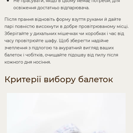
Не прасувати, якщо в цьому немає потреби; для
освіження достатньо відпарювача.
Після прання відновіть форму взуття руками й дайте
парі повністю висохнути в добре провітрюваному місці.
Зберігайте у дихальних мішечках чи коробках і час від
часу провітрюйте шафу. Щоб зберегти надійне
зчеплення з підлогою та акуратний вигляд ваших
балеток і чобітків, очищайте підошву від пилу після
кожного дня носіння.
Критерії вибору балеток