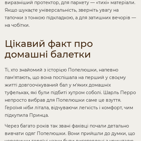
виразніший протектор, для паркету — «тихі» матеріали.
Якщо шукаєте універсальність, зверніть увагу на
тапочки з тонкою підкладкою, а для затишних вечорів —
на чобітки.
Цікавий факт про
домашні балетки
Ті, хто знайомий з історією Попелюшки, напевно
пам'ятають, що вона поспішала на перший у своєму
житті довгоочікуваний бал у м'яких домашніх
туфельках, які були підбиті хутром соболі. Шарль Перро
непросто вибрав для Попелюшки саме це взуття.
Героїня ніби літала, відчуваючи легкість і комфорт, чим
підкупила Принца.
Через багато років так звані фахівці почали детально
вивчати одяг Попелюшки. Вони прийшли до думки, що