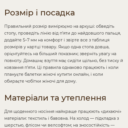
Розмір і посадка
Правильний розмір вимірюємо на аркуші: обведіть
стопу, проведіть лінію від п’яти до найдовшого пальця,
додайте 5–7 мм на комфорт і звірте все з таблиця
розмірів у картці товару. Якщо одна стопа довша,
орієнтуйтесь на більший показник; зверніть увагу на
повноту. Домашнє взуття має сидіти щільно, без тиску й
ковзання п’яти. Ці правила однаково працюють і коли
плануєте балетки жіночі купити онлайн, і коли
обираєте чобітки жіночі для дому.
Матеріали та утеплення
Для щоденного носіння найкраще працюють «дихаючі»
матеріали: текстиль і бавовна. На холод — підкладка з
шерстью, флісом чи велсофтом; на зносостійкість —