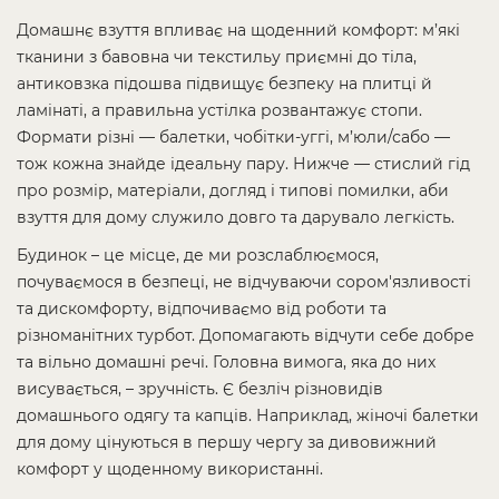
Домашнє взуття впливає на щоденний комфорт: м’які
тканини з бавовна чи текстильу приємні до тіла,
антиковзка підошва підвищує безпеку на плитці й
ламінаті, а правильна устілка розвантажує стопи.
Формати різні — балетки, чобітки-уггі, м’юли/сабо —
тож кожна знайде ідеальну пару. Нижче — стислий гід
про розмір, матеріали, догляд і типові помилки, аби
взуття для дому служило довго та дарувало легкість.
Будинок – це місце, де ми розслаблюємося,
почуваємося в безпеці, не відчуваючи сором'язливості
та дискомфорту, відпочиваємо від роботи та
різноманітних турбот. Допомагають відчути себе добре
та вільно домашні речі. Головна вимога, яка до них
висувається, – зручність. Є безліч різновидів
домашнього одягу та капців. Наприклад, жіночі балетки
для дому цінуються в першу чергу за дивовижний
комфорт у щоденному використанні.