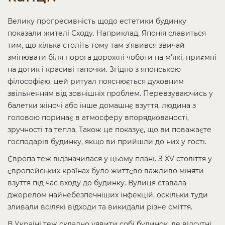
Велику прогресивність щодо естетики будинку
показали жителі Сходу. Наприклад, Японія славиться
тим, що кілька століть тому там з'явився звичай
змінювати біля порога дорожні чоботи на м'які, приємні
на дотик і красиві тапочки. Згідно з японською
філософією, цей ритуал пояснюється духовним
звільненням від зовнішніх проблем. Перевзуваючись у
балетки жіночі або інше домашнє взуття, людина з
головою поринає в атмосферу впорядкованості,
зручності та тепла. Також це показує, що ви поважаєте
господарів будинку, якщо ви прийшли до них у гості.
Європа теж відзначилася у цьому плані. З XV століття у
європейських країнах було життєво важливо міняти
взуття під час входу до будинку. Вулиця ставала
джерелом найнебезпечніших інфекцій, оскільки туди
зливали всілякі відходи та викидали різне сміття.
В Україні теж складно уявити собі будинок, де відсутні