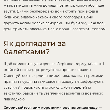
м'які, затишні та милі домашні балетки, жіночі або інше
взуття. Днями безперервно вони стоять при вході в
будинок, віддано чекаючи свого господаря. Вони
дарують ногам релакс вечорами, які були змушені весь
день тримати власника тіла, а вранці огортають теплом.
Як доглядати за
балетками?
Щоб домашнє взуття довше зберігало форму, м’якість і
охайний вигляд, дотримуйтеся простих правил.
Орієнтуйтеся на ярлики виробника: делікатні режими
прання та сушіння захищають підошву, не деформують
устілки й подовжують строк служби моделей із
текстилю, бавовни та утеплених варіантів із вовняною
підкладкою.
Скористайтеся цим коротким чек-листом догляду —