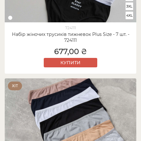
3XL
4XL
724111
Набір жіночих трусиків тижневок Plus Size - 7 шт. -
724111
677,00 ₴
КУПИТИ
ХІТ