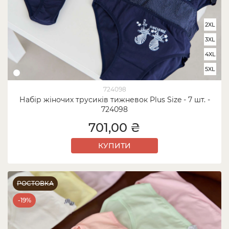
2XL
3XL
4XL
5XL
724098
Набір жіночих трусиків тижневок Plus Size - 7 шт. -
724098
701,00 ₴
КУПИТИ
РОСТОВКА
-19%