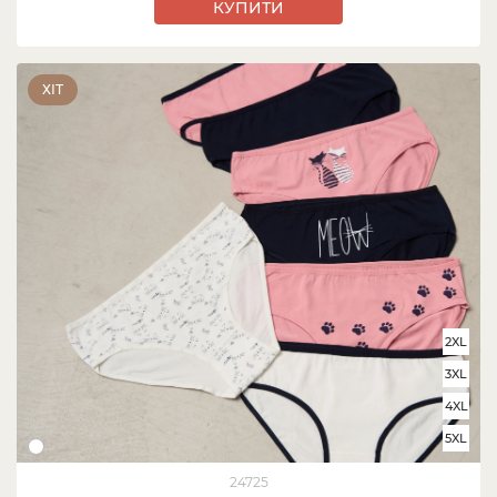
КУПИТИ
ХІТ
2XL
3XL
4XL
5XL
24725