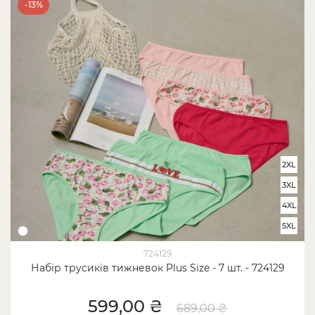
-13%
2XL
3XL
4XL
5XL
724129
Набір трусиків тижневок Plus Size - 7 шт. - 724129
599,00 ₴
689,00 ₴