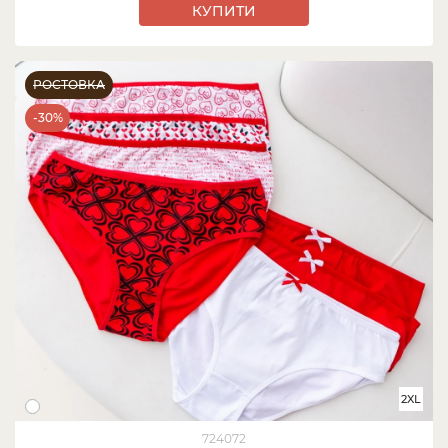
КУПИТИ
РОСТОВКА
-30%
2XL
724072