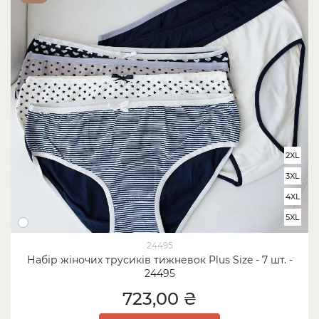
2XL
3XL
4XL
5XL
24495
Набір жіночих трусиків тижневок Plus Size - 7 шт. -
24495
723,00 ₴