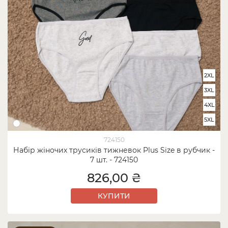
2XL
3XL
4XL
5XL
724150
Набір жіночих трусиків тижневок Plus Size в рубчик -
7 шт. - 724150
826,00 ₴
КУПИТИ