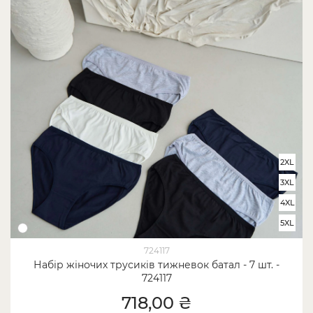
2XL
3XL
4XL
5XL
724117
Набір жіночих трусиків тижневок батал - 7 шт. -
724117
718,00 ₴