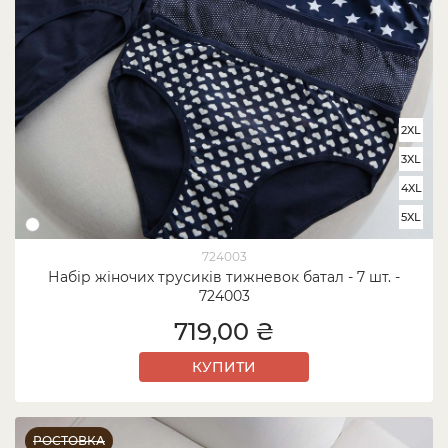
2XL
3XL
4XL
5XL
724003
Набір жіночих трусиків тижневок батал - 7 шт. -
724003
719,00 ₴
КУПИТИ
РОСТОВКА