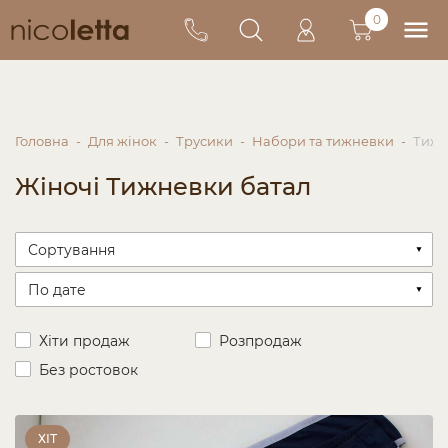
0
Головна
Для жінок
Трусики
Набори та тижневки
Тижн
Жіночі Тижневки батал
Хіти продаж
Розпродаж
Без ростовок
ХІТ