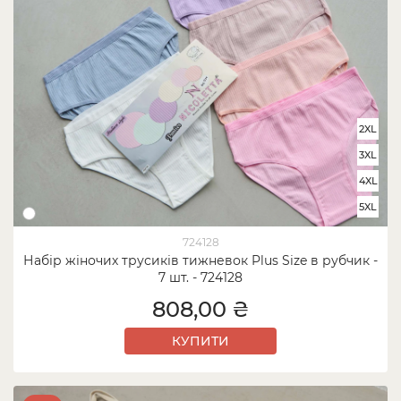
2XL
3XL
4XL
5XL
724128
Набір жіночих трусиків тижневок Plus Size в рубчик -
7 шт. - 724128
808,00 ₴
КУПИТИ