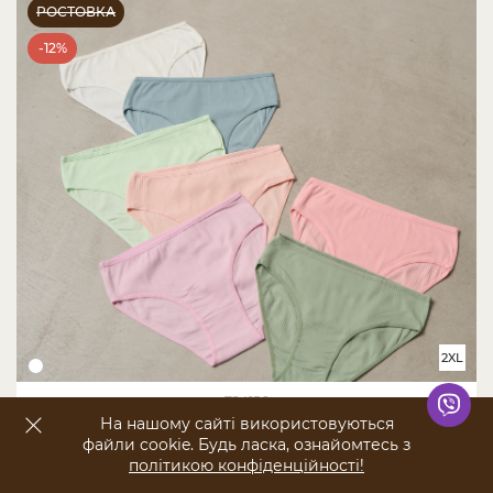
РОСТОВКА
-12%
2XL
724156
Набір жіночих трусиків тижневок Plus Size в рубчик -
На нашому сайті використовуються
файли cookie. Будь ласка, ознайомтесь з
7 шт. - 724156
політикою конфіденційності!
ПОКАЗАТИ ФІЛЬТР
655,00 ₴
746,00 ₴