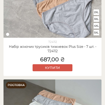
2XL
3XL
4XL
5XL
724112
Набір жіночих трусиків тижневок Plus Size - 7 шт. -
724112
687,00 ₴
КУПИТИ
РОСТОВКА