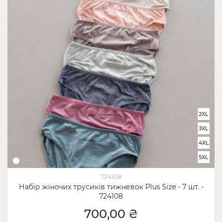
2XL
3XL
4XL
5XL
724108
Набір жіночих трусиків тижневок Plus Size - 7 шт. -
724108
700,00 ₴