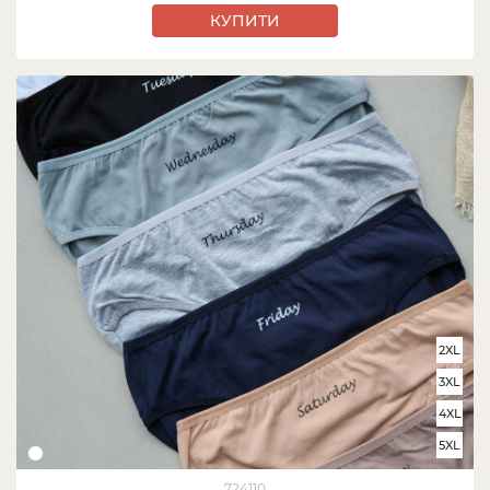
КУПИТИ
2XL
3XL
4XL
5XL
724110