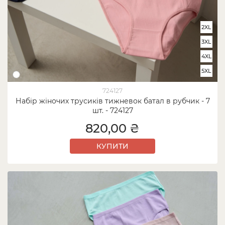
2XL
3XL
4XL
5XL
724127
Набір жіночих трусиків тижневок батал в рубчик - 7
шт. - 724127
820,00 ₴
КУПИТИ