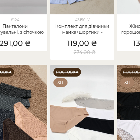
8124
43158-У
Панталони
Комплект для дівчинки
Жіно
увальні, з сіточкою
майка+шортики -
горошок
 висока посадка
Черепашка Уцінка
дні
291,00 ₴
119,00 ₴
1
274,00 ₴
ТОВКА
РОСТОВКА
РОСТОВ
ХІТ
ХІТ