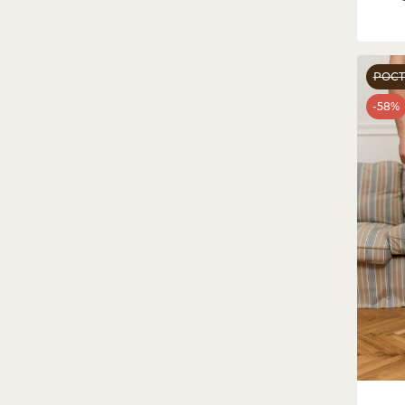
РОС
-58%