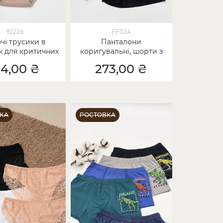
92226
EF024
чі трусики в
Панталони
 для критичних
коригувальні, шорти з
в - Бавовна
сіточкою Plus Size -
34,00 ₴
273,00 ₴
поліамід
КА
РОСТОВКА