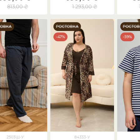
813,00 ₴
1 293,00 ₴
ТОВКА
РОСТОВКА
РОСТОВ
-47%
-59%
2503Ш-У
84333-У