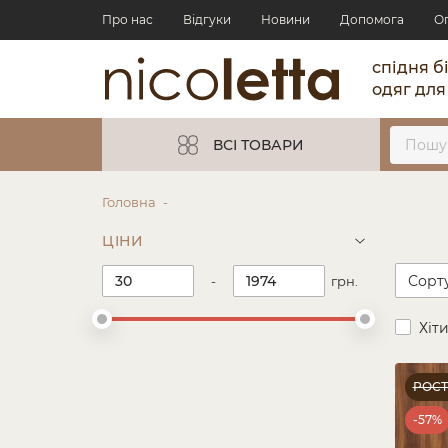
Про нас
Відгуки
Новини
Допомога
О
спідня б
одяг для
ВСІ ТОВАРИ
Головна
ЦІНИ
-
грн.
Хіт
РОС
-57%