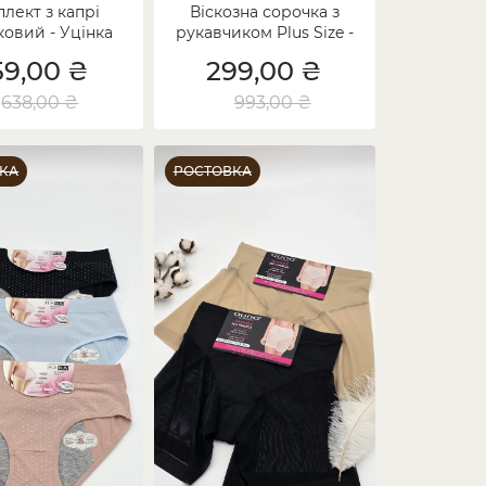
лект з капрі
Віскозна сорочка з
ковий - Уцінка
рукавчиком Plus Size -
Уцінка
59,00 ₴
299,00 ₴
638,00 ₴
993,00 ₴
КА
РОСТОВКА