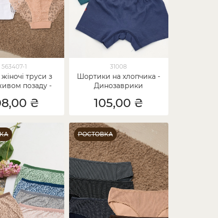
563407-1
31008
 жіночі труси з
Шортики на хлопчика -
ивом позаду -
Динозаврики
s Size - 5 шт.
08,00 ₴
105,00 ₴
КА
РОСТОВКА