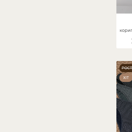
кориг
-
РОС
ХІТ