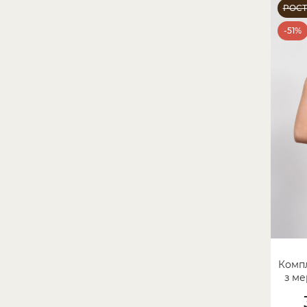
РОС
-51%
Компл
з ме