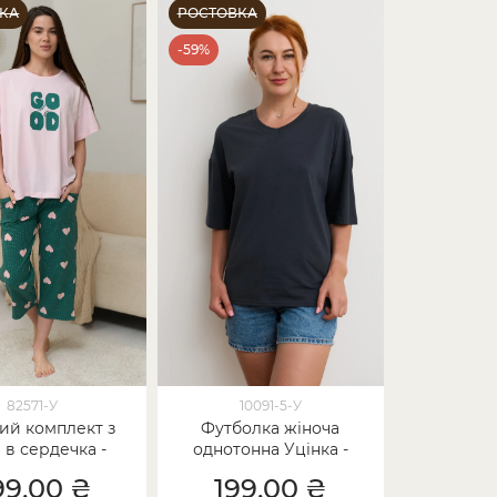
КА
РОСТОВКА
-59%
82571-У
10091-5-У
ий комплект з
Футболка жіноча
 в сердечка -
однотонна Уцінка -
Уцінка
Темно-сірий
99,00 ₴
199,00 ₴