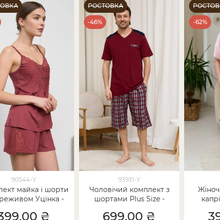
ТОВКА
РОСТОВКА
РОСТОВ
-46%
-62%
90544-У
93931-У
ект майка і шорти
Чоловічий комплект з
Жіноч
реживом Уцінка -
шортами Plus Size -
капрі
Віскоза
Уцінка
399,00 ₴
699,00 ₴
3