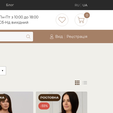
RU
UA
Блог
0
Пн-Пт з 10:00 до 18:00
Cб-Нд вихідний
Вхід
Реєстрація
КА
РОСТОВКА
-55%