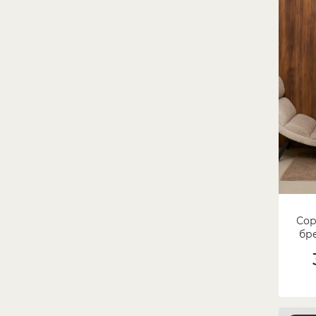
Сор
бре