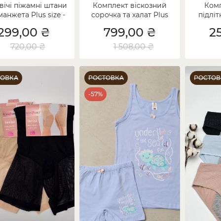
вічі піжамні штани
Комплект віскозний
Комп
манжета Plus size -
сорочка та халат Plus
підліт
Уцінка
size - Уцінка
299,00 ₴
799,00 ₴
2
720,00 ₴
1 508,00 ₴
ТОВКА
РОСТОВКА
РОСТОВ
-57%