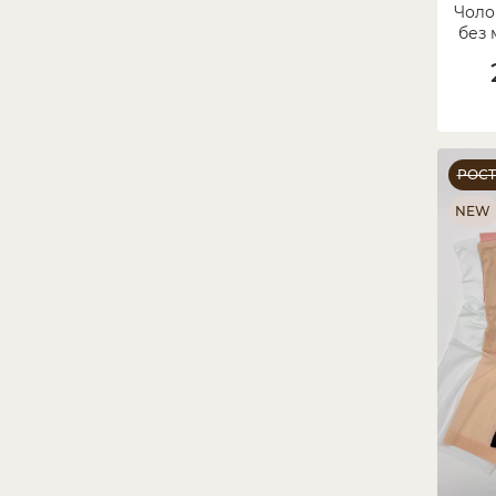
Чоло
без 
РОС
NEW