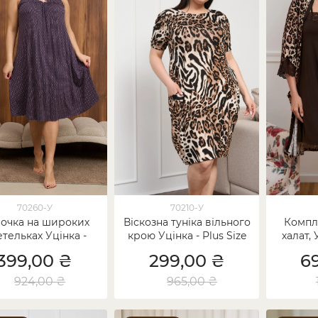
70260-У
70210-У
очка на широких
Віскозна туніка вільного
Компл
тельках Уцінка -
крою Уцінка - Plus Size
халат, 
Віскоза
399,00 ₴
299,00 ₴
6
924,00 ₴
965,00 ₴