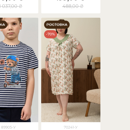
1 037,00 ₴
488,00 ₴
КА
РОСТОВКА
-70%
89905-У
70241-У