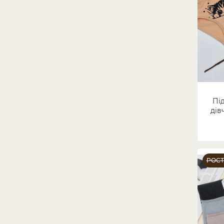
Під
дів
РОС