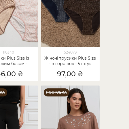
110340
524079
ки Plus Size із
Жіночі трусики Plus Size
ким боком -
- в горошок - 5 штук
леопард
46,00 ₴
97,00 ₴
КА
РОСТОВКА