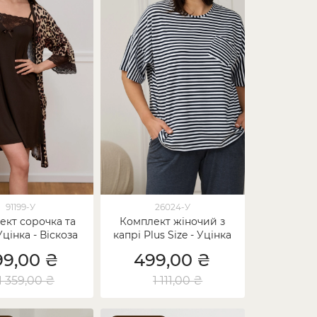
91199-У
26024-У
ект сорочка та
Комплект жіночий з
Уцінка - Віскоза
капрі Plus Size - Уцінка
99,00 ₴
499,00 ₴
1 359,00 ₴
1 111,00 ₴