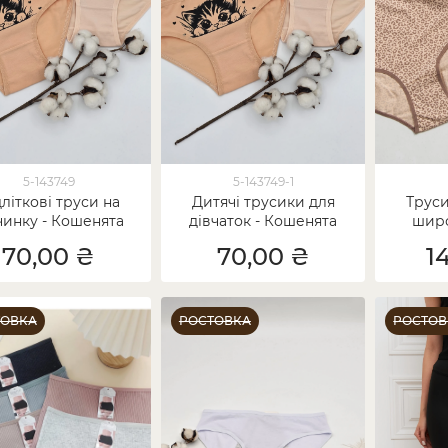
5-143749
5-143749-1
літкові труси на
Дитячі трусики для
Труси
чинку - Кошенята
дівчаток - Кошенята
широ
70,00 ₴
70,00 ₴
1
ТОВКА
РОСТОВКА
РОСТОВ