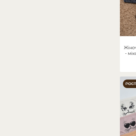
Жіно
- мік
РОС