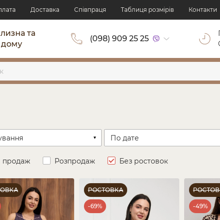
плата
Доставка
Cпівпраця
Таблиця розмірів
Контакти
ілизна та
(098) 909 25 25
 дому
и продаж
Розпродаж
Без ростовок
ТОВКА
РОСТОВКА
РОСТОВ
-69%
-49%