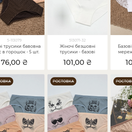
5-113079
513071-32
чі трусики бавовна
Жіночі безшовні
Базові
с в горошок - 5 шт.
трусики - базові
мереж
кольори - 5 шт.
Plu
76,00 ₴
101,00 ₴
1
ТОВКА
РОСТОВКА
РОСТОВ