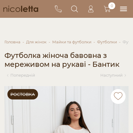
0
Головна
Для жінок
Майки та футболки
Футболки
Футб
Футболка жіноча бавовна з
мереживом на рукаві - Бантик
Попередній
Наступний
РОСТОВКА