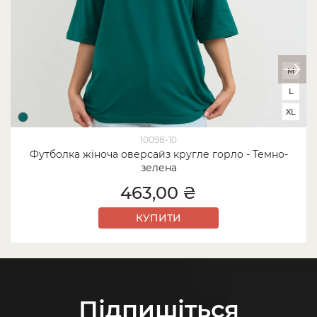
M
L
XL
10098-10
Футболка жіноча оверсайз кругле горло - Темно-
зелена
463,00 ₴
КУПИТИ
Підпишіться