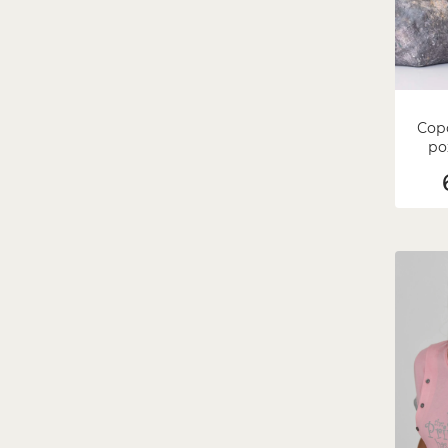
Соро
ро