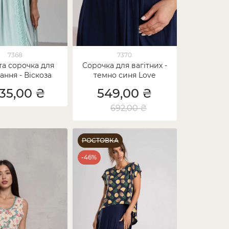
7368
7370
та сорочка для
Сорочка для вагітних -
ання - Віскоза
темно синя Love
днотонний
535,00 ₴
549,00 ₴
692,00 ₴
РОСТОВКА
-46%