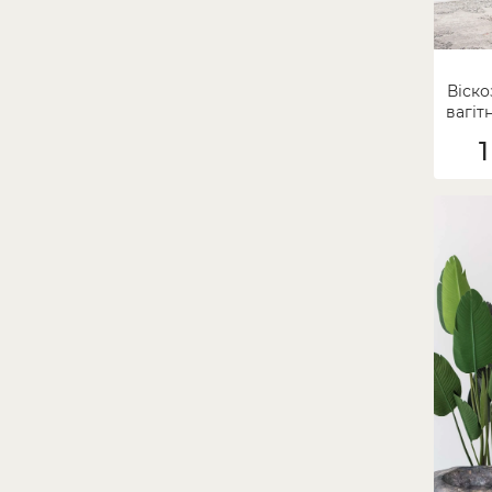
Віско
вагітн
1