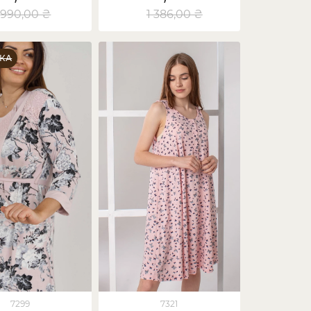
990,00 ₴
1 386,00 ₴
КА
7299
7321