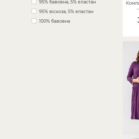
95% бавовна, 5% еластан
Темно-синій
Компл
95% віскоза, 5% еластан
Баклажановий
100% бавовна
Рожевий
Ліловий
Світло-рожевий
Молочний
Кремовий
Світло-коричневий
Темно-сірий
На фото