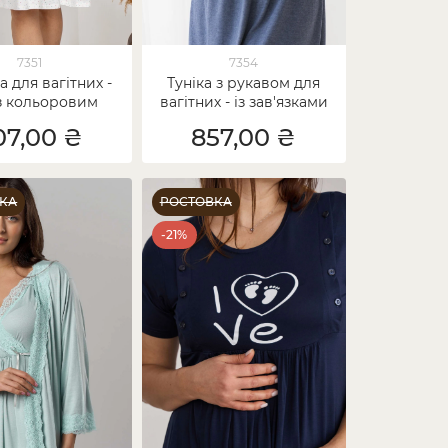
7351
7354
 для вагітних -
Туніка з рукавом для
 з кольоровим
вагітних - із зав'язками
горошком
07,00 ₴
857,00 ₴
КА
РОСТОВКА
-21%