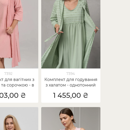
7392
7394
т для вагітних з
Комплект для годування
 та сорочкою - в
з халатом - однотонний
рубчик
у смужку
503,00 ₴
1 455,00 ₴