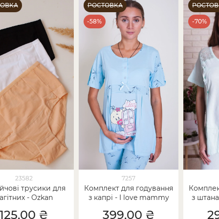
ТОВКА
РОСТОВКА
РОСТОВ
-58%
-70%
23582
7257
йчові трусики для
Комплект для годування
Комплек
агітних - Ozkan
з капрі - I love mammy
з штан
125,00 ₴
399,00 ₴
2