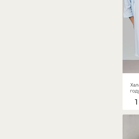
Хал
год
1