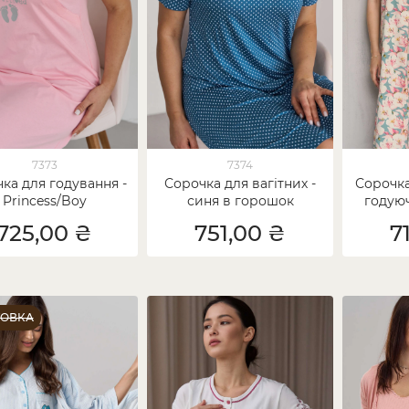
7373
7374
ка для годування -
Сорочка для вагітних -
Сорочка
Princess/Boy
синя в горошок
годуюч
725,00 ₴
751,00 ₴
7
ТОВКА