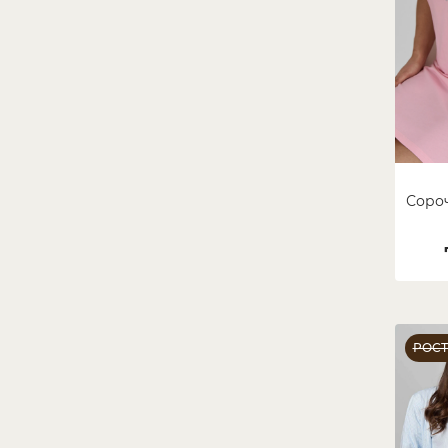
Сороч
РОС