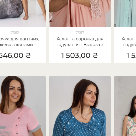
7362
7367
чка для вагітних,
Халат та сорочка для
Халат 
жева з квітами -
годування - Віскоза з
годув
Інтерлок
кружевом
о
646,00 ₴
1 503,00 ₴
1 