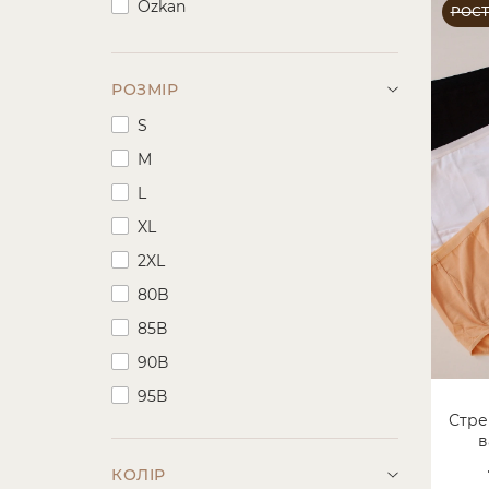
Ozkan
РОС
РОЗМІР
S
M
L
XL
2XL
80B
85В
90В
95В
Стре
в
КОЛІР