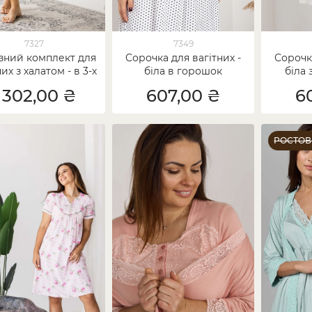
7327
7349
зний комплект для
Сорочка для вагітних -
Сорочка
их з халатом - в 3-х
біла в горошок
біла
кольорах
 302,00 ₴
607,00 ₴
6
РОСТОВ