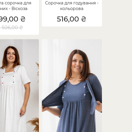
та сорочка для
Сорочка для годування -
тних - Віскоза
кольорова
199,00 ₴
516,00 ₴
1 506,00 ₴