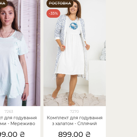
КА
РОСТОВКА
-35%
7263
7270
т для годування
Комплект для годування
ами - Мереживо
з халатом - Сплячий
на плечах
малюк
99,00 ₴
899,00 ₴