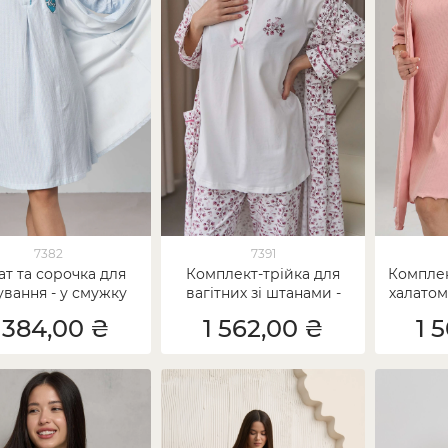
7382
7391
ат та сорочка для
Комплект-трійка для
Комплек
ування - у смужку
вагітних зі штанами -
халатом
квіточки
 384,00 ₴
1 562,00 ₴
1 