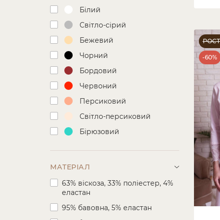
Білий
Світло-сірий
Бежевий
РОС
Чорний
-60%
Бордовий
Червоний
Персиковий
Світло-персиковий
Бірюзовий
Мятный
Ментоловий
МАТЕРІАЛ
Світло-блакитний
63% віскоза, 33% поліестер, 4%
еластан
Блакитний
95% бавовна, 5% еластан
Синій