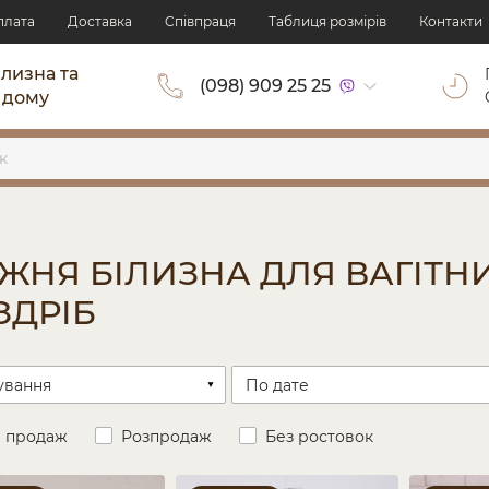
плата
Доставка
Cпівпраця
Таблиця розмірів
Контакти
ілизна та
(098) 909 25 25
 дому
ЖНЯ БІЛИЗНА ДЛЯ ВАГІТНИ
ЗДРІБ
и продаж
Розпродаж
Без ростовок