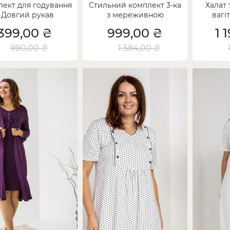
ект для годування
Стильний комплект 3-ка
Халат 
- Довгий рукав
з мереживною
вагі
облямівкою для вагітних
399,00 ₴
999,00 ₴
1 
990,00 ₴
1 584,00 ₴