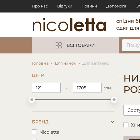
Про нас
Відгуки
Новини
Допомога
О
спідня б
одяг для
ВСІ ТОВАРИ
Головна
Для жінок
Для вагітних
ЦІНИ
НИ
РО
-
грн.
БРЕНД
Хіт
Nicoletta