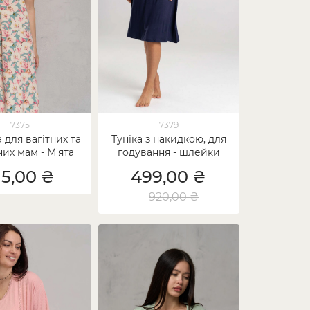
7375
7379
 для вагітних та
Туніка з накидкою, для
их мам - М'ята
годування - шлейки
відстібаються
15,00 ₴
499,00 ₴
920,00 ₴