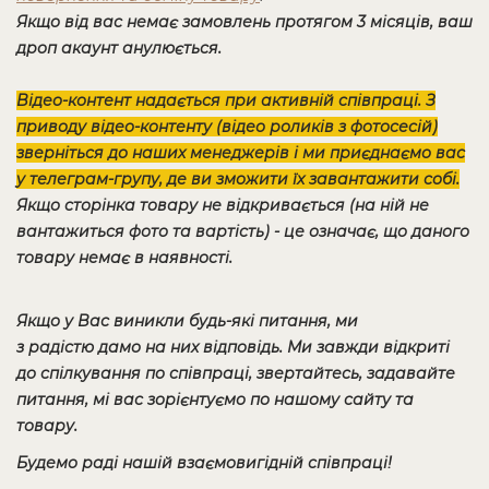
Якщо від вас немає замовлень протягом 3 місяців, ваш
дроп акаунт анулюється.
Відео-контент надається при активній співпраці. З
приводу відео-контенту (відео роликів з фотосесій)
зверніться до наших менеджерів і ми приєднаємо вас
у телеграм-групу, де ви зможити їх завантажити собі.
Якщо сторінка товару не відкривається (на ній не
вантажиться фото та вартість) - це означає, що даного
товару немає в наявності.
Якщо у Вас виникли будь-які питання, ми
з радістю дамо на них відповідь. Ми завжди відкриті
до спілкування по співпраці, звертайтесь, задавайте
питання, мі вас зорієнтуємо по нашому сайту та
товару.
Будемо раді нашій взаємовигідній співпраці!