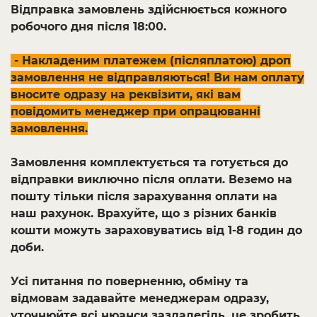
Відправка замовлень здійснюється кожного
робочого дня після 18:00.
- Накладеним платежем (післяплатою) дроп
замовлення не відправляються! Ви нам оплату
вносите одразу на реквізити, які вам
повідомить менеджер при опрацюванні
замовлення.
Замовлення комплектується та готується до
відправки виключно після оплати. Веземо на
пошту тільки після зарахування оплати на
наш рахунок. Врахуйте, що з різних банків
кошти можуть зараховуватись від 1-8 годин до
доби.
Усі питання по поверненню, обміну та
відмовам задавайте менеджерам одразу,
уточнюйте всі нюанси заздалегідь, це зробить