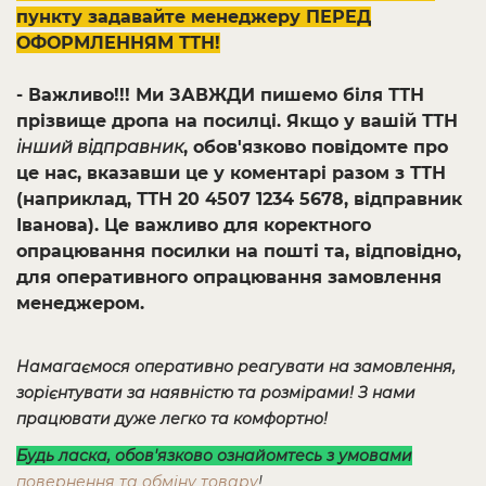
пункту задавайте менеджеру ПЕРЕД
ОФОРМЛЕННЯМ ТТН!
- Важливо!!! Ми ЗАВЖДИ пишемо біля ТТН
прізвище дропа на посилці. Якщо у вашій ТТН
інший відправник
, обов'язково повідомте про
це нас, вказавши це у коментарі разом з ТТН
(наприклад, ТТН 20 4507 1234 5678, відправник
Іванова). Це важливо для коректного
опрацювання посилки на пошті та, відповідно,
для оперативного опрацювання замовлення
менеджером.
Намагаємося оперативно реагувати на замовлення,
зорієнтувати за наявністю та розмірами! З нами
працювати дуже легко та комфортно!
Будь ласка, обов'язково ознайомтесь з умовами
повернення та обміну товару
!