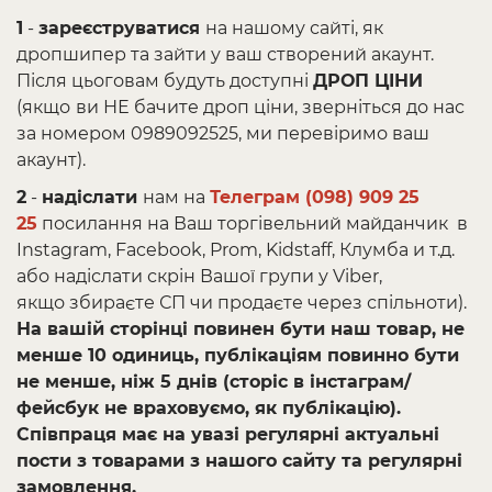
1
-
зареєструватися
на нашому сайті, як
дропшипер та зайти у ваш створений акаунт.
Після цьоговам будуть доступні
ДРОП ЦІНИ
(якщо
ви НЕ бачите дроп ціни, зверніться до нас
за номером 0989092525, ми перевіримо ваш
акаунт).
2
-
надіслати
нам на
Телеграм (098) 909 25
25
посилання на Ваш торгівельний майданчик в
Instagram, Facebook, Prom, Kidstaff, Клумба и т.д.
або надіслати скрін Вашої групи у Viber,
якщо збираєте СП чи продаєте через спільноти).
На вашій сторінці повинен бути наш товар, не
менше 10 одиниць, публікаціям повинно бути
не менше, ніж 5 днів (сторіс в інстаграм/
фейсбук не враховуємо, як публікацію).
Співпраця має на увазі регулярні актуальні
пости з товарами з нашого сайту та регулярні
замовлення.