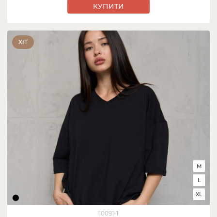
КУПИТИ
ХІТ
M
L
XL
10091-1