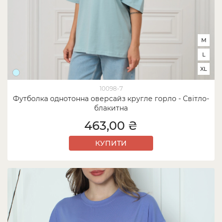
M
L
XL
10098-7
Футболка однотонна оверсайз кругле горло - Світло-
блакитна
463,00 ₴
КУПИТИ