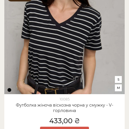
S
M
10085
Футболка жіноча віскозна чорна у смужку - V-
горловина
433,00 ₴