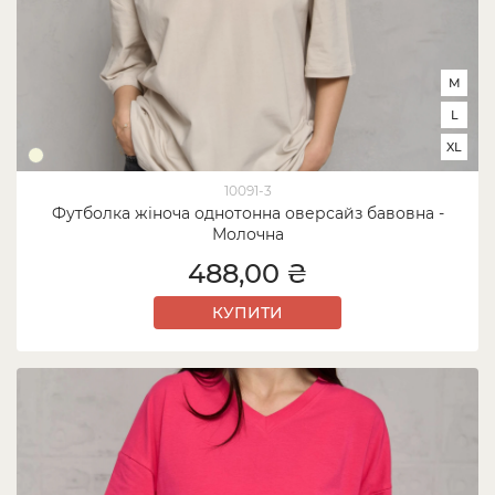
M
L
XL
10091-3
Футболка жіноча однотонна оверсайз бавовна -
Молочна
488,00 ₴
КУПИТИ