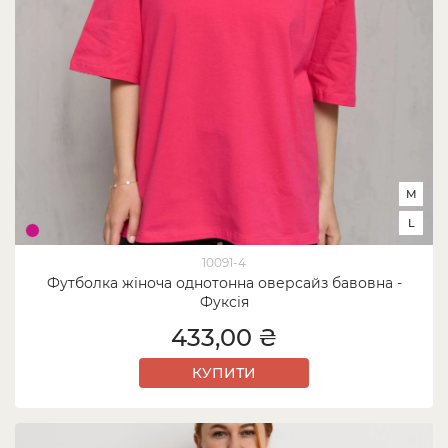
M
L
10091-4
Футболка жіноча однотонна оверсайз бавовна -
Фуксія
433,00 ₴
КУПИТИ