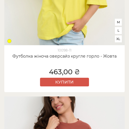
M
L
XL
10098-11
Футболка жіноча оверсайз кругле горло - Жовта
463,00 ₴
КУПИТИ