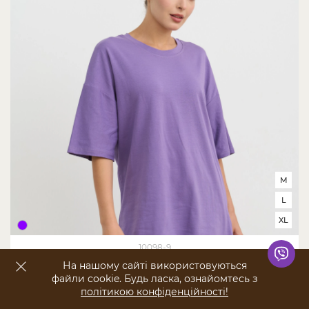
M
L
XL
10098-9
Футболка жіноча оверсайз кругле горло - Фіолетова
На нашому сайті використовуються
файли cookie. Будь ласка, ознайомтесь з
політикою конфіденційності!
ПОКАЗАТИ ФІЛЬТР
465,00 ₴