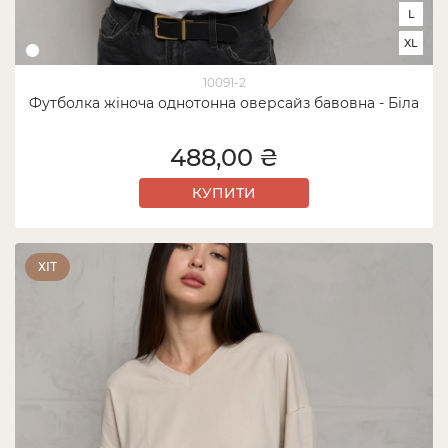
L
XL
10091-2
Футболка жіноча однотонна оверсайз бавовна - Біла
488,00 ₴
КУПИТИ
ХІТ