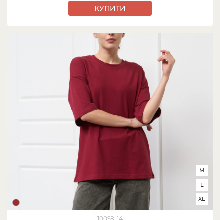
КУПИТИ
M
L
XL
10098-14