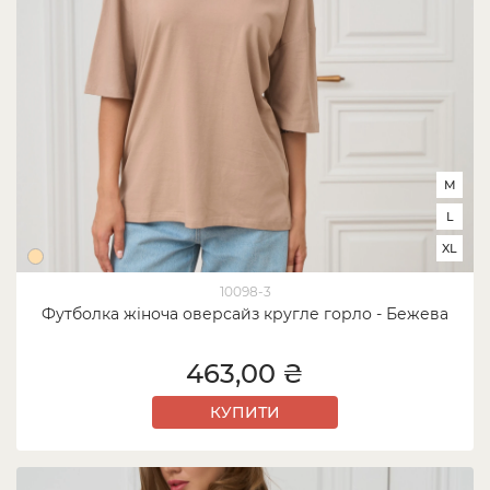
M
L
XL
10098-3
Футболка жіноча оверсайз кругле горло - Бежева
463,00 ₴
КУПИТИ