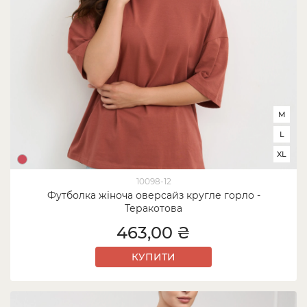
M
L
XL
10098-12
Футболка жіноча оверсайз кругле горло -
Теракотова
463,00 ₴
КУПИТИ