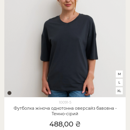
M
L
XL
10091-5
Футболка жіноча однотонна оверсайз бавовна -
Темно-сірий
488,00 ₴