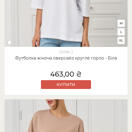
M
L
XL
10098-2
Футболка жіноча оверсайз кругле горло - Біла
463,00 ₴
КУПИТИ