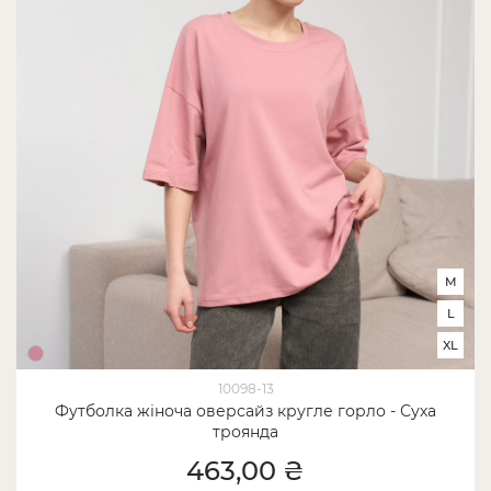
M
L
XL
10098-13
Футболка жіноча оверсайз кругле горло - Суха
троянда
463,00 ₴