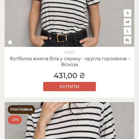
S
M
L
XL
10087
Футболка жіноча біла у смужку - кругла горловина -
Віскоза
431,00 ₴
КУПИТИ
РОСТОВКА
-31%