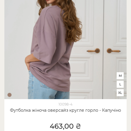
M
L
XL
10098-4
Футболка жіноча оверсайз кругле горло - Капучіно
463,00 ₴