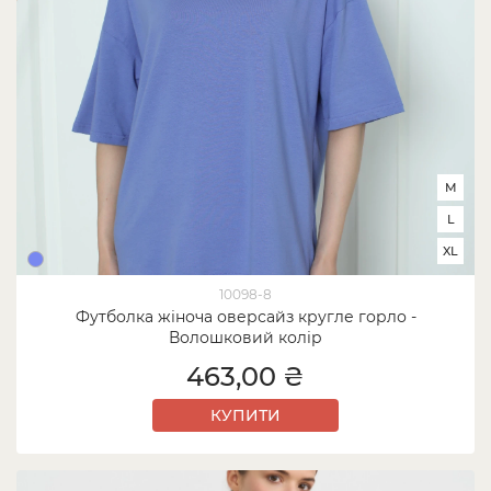
M
L
XL
10098-8
Футболка жіноча оверсайз кругле горло -
Волошковий колір
463,00 ₴
КУПИТИ