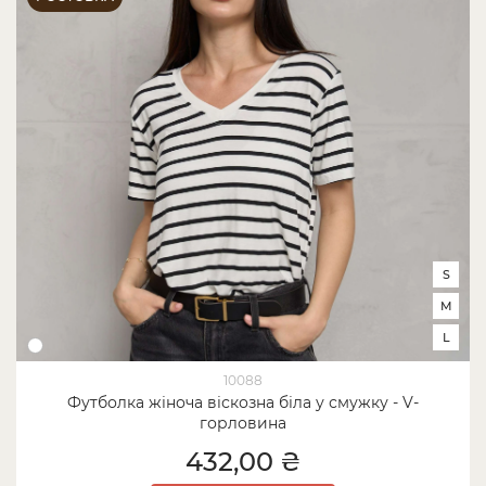
S
M
L
10088
Футболка жіноча віскозна біла у смужку - V-
горловина
432,00 ₴