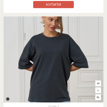
КУПИТИ
M
L
XL
10098-5