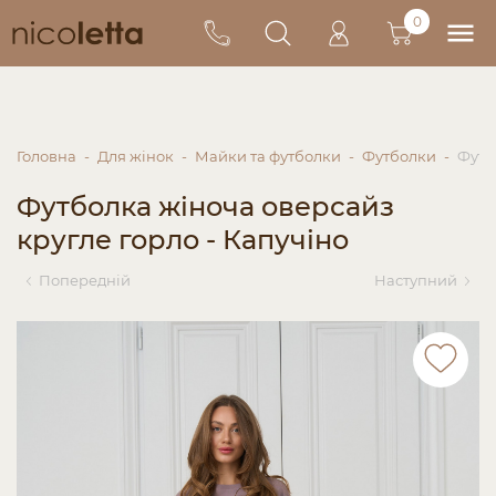
0
Головна
Для жінок
Майки та футболки
Футболки
Футб
Футболка жіноча оверсайз
кругле горло - Капучіно
Попередній
Наступний