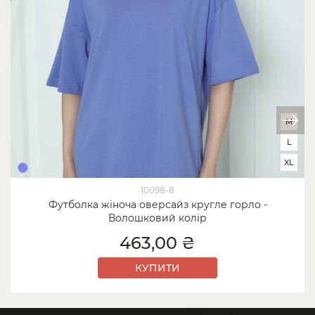
M
L
XL
10098-8
Футболка жіноча оверсайз кругле горло -
Волошковий колір
463,00 ₴
КУПИТИ