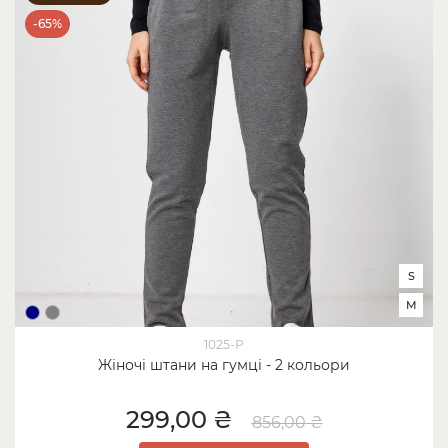
-65%
S
M
1025-Р
Жіночі штани на гумці - 2 кольори
299,00 ₴
856,00 ₴