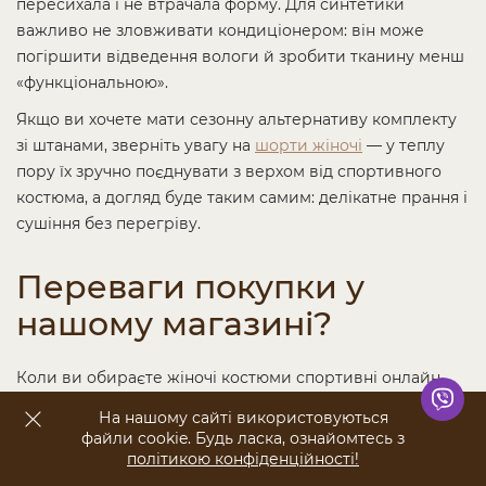
пересихала і не втрачала форму. Для синтетики
важливо не зловживати кондиціонером: він може
погіршити відведення вологи й зробити тканину менш
«функціональною».
Якщо ви хочете мати сезонну альтернативу комплекту
зі штанами, зверніть увагу на
шорти жіночі
— у теплу
пору їх зручно поєднувати з верхом від спортивного
костюма, а догляд буде таким самим: делікатне прання і
сушіння без перегріву.
Переваги покупки у
нашому магазині?
Коли ви обираєте жіночі костюми спортивні​ онлайн,
важливо мати зрозумілий асортимент і можливість
На нашому сайті використовуються
підібрати комплект під свій сценарій. У Nicoletta зручно
файли cookie. Будь ласка, ознайомтесь з
знайти моделі під сезон і стиль: від легких літніх до
політикою конфіденційності!
ПОКАЗАТИ ФІЛЬТР
теплих, від базових до фактурних велюрових. Так ви