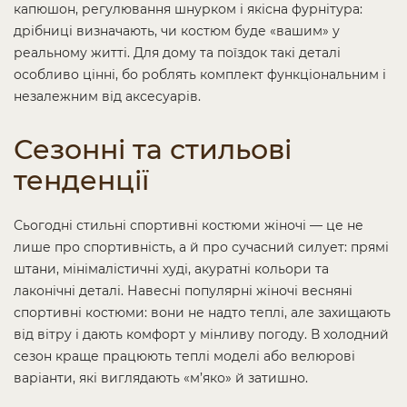
капюшон, регулювання шнурком і якісна фурнітура:
дрібниці визначають, чи костюм буде «вашим» у
реальному житті. Для дому та поїздок такі деталі
особливо цінні, бо роблять комплект функціональним і
незалежним від аксесуарів.
Сезонні та стильові
тенденції
Сьогодні стильні спортивні костюми жіночі — це не
лише про спортивність, а й про сучасний силует: прямі
штани, мінімалістичні худі, акуратні кольори та
лаконічні деталі. Навесні популярні жіночі весняні
спортивні костюми: вони не надто теплі, але захищають
від вітру і дають комфорт у мінливу погоду. В холодний
сезон краще працюють теплі моделі або велюрові
варіанти, які виглядають «м’яко» й затишно.