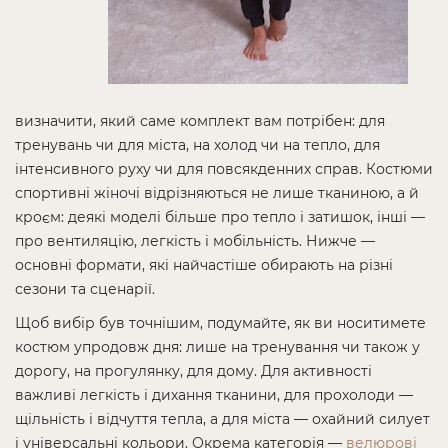
визначити, який саме комплект вам потрібен: для
тренувань чи для міста, на холод чи на тепло, для
інтенсивного руху чи для повсякденних справ. Костюми
спортивні жіночі відрізняються не лише тканиною, а й
кроєм: деякі моделі більше про тепло і затишок, інші —
про вентиляцію, легкість і мобільність. Нижче —
основні формати, які найчастіше обирають на різні
сезони та сценарії.
Щоб вибір був точнішим, подумайте, як ви носитимете
костюм упродовж дня: лише на тренування чи також у
дорогу, на прогулянку, для дому. Для активності
важливі легкість і дихання тканини, для прохолоди —
щільність і відчуття тепла, а для міста — охайний силует
і універсальні кольори. Окрема категорія —
велюрові