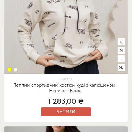
S
M
L
XL
88989
Теплий спортивний костюм худі з капюшоном -
Написи - Байка
1 283,00 ₴
КУПИТИ