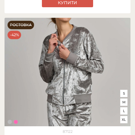
КУПИТИ
РОСТОВКА
-42%
S
M
L
XL
87122