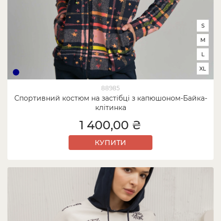
S
M
L
XL
88985
Спортивний костюм на застібці з капюшоном-Байка-
клітинка
1 400,00 ₴
КУПИТИ