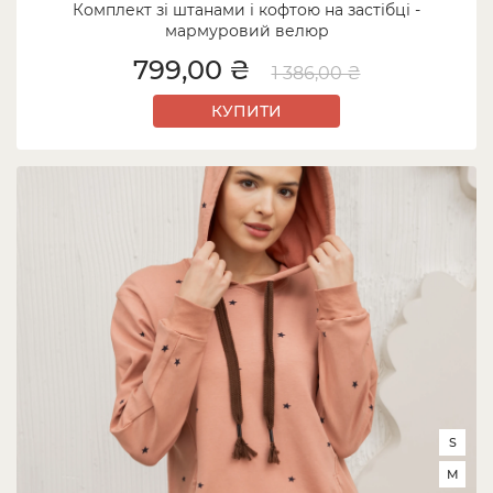
Комплект зі штанами і кофтою на застібці -
мармуровий велюр
799,00 ₴
1 386,00 ₴
КУПИТИ
S
M