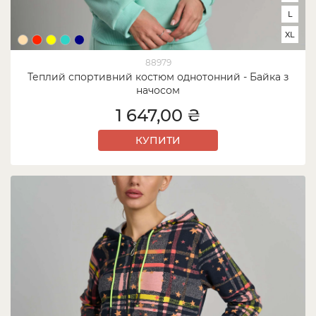
L
XL
88979
Теплий спортивний костюм однотонний - Байка з
начосом
1 647,00 ₴
КУПИТИ