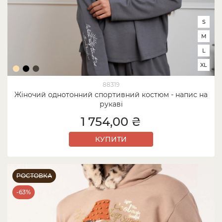
S
M
L
XL
88319
Жіночий однотонний спортивний костюм - напис на
рукаві
1 754,00 ₴
КУПИТИ
РОСТОВКА
-63%