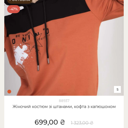
-47%
S
88937
Жіночий костюм зі штанами, кофта з капюшоном
699,00 ₴
1 323,00 ₴