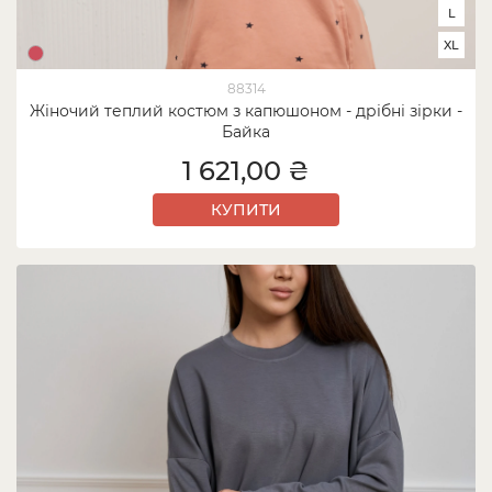
L
XL
88314
Жіночий теплий костюм з капюшоном - дрібні зірки -
Байка
1 621,00 ₴
КУПИТИ