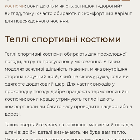
костюми
: вони дають м’якість, затишок і «дорогий»
вигляд, тому їх часто обирають як комфортний варіант
для повсякденного носіння.
Теплі спортивні костюми
Теплі спортивні костюми обирають для прохолодної
погоди, вітру та прогулянок у міжсезоння. У таких
моделях важливі щільність тканини, м’яка внутрішня
сторона і зручний крій, який не сковує рухів, коли ви
одягаєте додатковий шар. Для частих виходів у
прохолодну погоду добре працюють термоізоляційні
костюми: вони краще утримують тепло і дають
комфорт, коли ви багато часу проводите надворі або в
дорозі.
Також звертайте увагу на капюшон, манжети й посадку
штанів: дрібні деталі визначають, чи буде вам тепло.
Якщо ви шукаєте спортивні костюми жіночі дешево, не