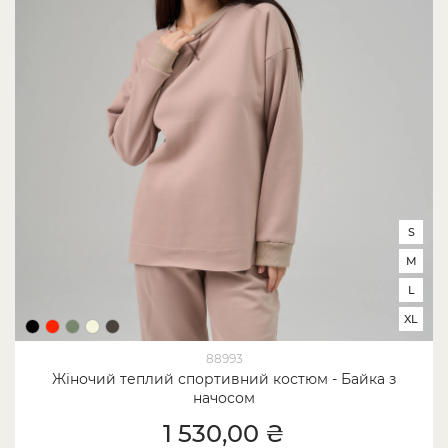
S
M
L
XL
88993
Жіночий теплий спортивний костюм - Байка з
начосом
1 530,00 ₴