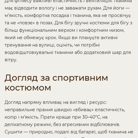
Для фітнесу важливі еластичність і вентиляція: тканина
має відводити вологу і не заважати рухам. Для йоги —
м’якість, комфортна посадка і тканина, яка не просвічує
та не «повзе» в позах. Для бігу зручні костюми для бігу з
більш функціональним верхом і комфортним низом,
який не обмежує крок. Якщо ви плануєте активні
тренування на вулиці, оцініть, чи потрібні
водовідштовхувальні тканини або додатковий шар для
вітру.
Догляд за спортивним
костюмом
Догляд напряму впливає на вигляд і ресурс:
неправильне прання швидко «вбиває» еластичність,
колір і м’якість. Прати краще при 30–40°C, на
делікатному режимі, без агресивних відбілювачів.
Сушити — природно, подалі від батареї, щоб тканина не