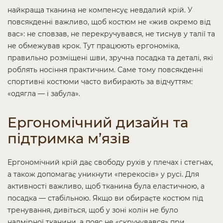
найкраща тканина не компенсує невдалий крій. У
повсякденні важливо, щоб костюм не «жив окремо від
вас»: не сповзав, не перекручувався, не тиснув у талії та
не обмежував крок. Тут працюють ергономіка,
правильно розміщені шви, зручна посадка та деталі, які
роблять носіння практичним. Саме тому повсякденні
спортивні костюми часто вибирають за відчуттям:
«одягла — і забула».
Ергономічний дизайн та
підтримка м’язів
Ергономічний крій дає свободу рухів у плечах і стегнах,
а також допомагає уникнути «перекосів» у русі. Для
активності важливо, щоб тканина була еластичною, а
посадка — стабільною. Якщо ви обираєте костюм під
тренування, дивіться, щоб у зоні колін не було
надмірної тканини, а пояс не «скручувався» при