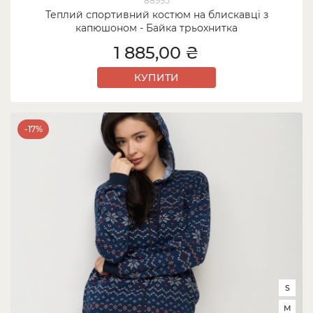
88995
Теплий спортивний костюм на блискавці з
капюшоном - Байка трьохнитка
1 885,00 ₴
КУПИТИ
-17%
S
M