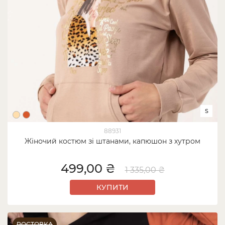
S
88931
Жіночий костюм зі штанами, капюшон з хутром
499,00 ₴
1 335,00 ₴
КУПИТИ
РОСТОВКА