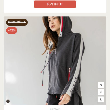
КУПИТИ
РОСТОВКА
-42%
S
M
L
88942