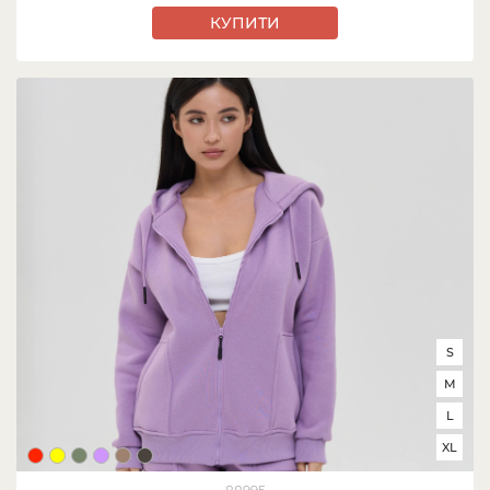
КУПИТИ
S
M
L
XL