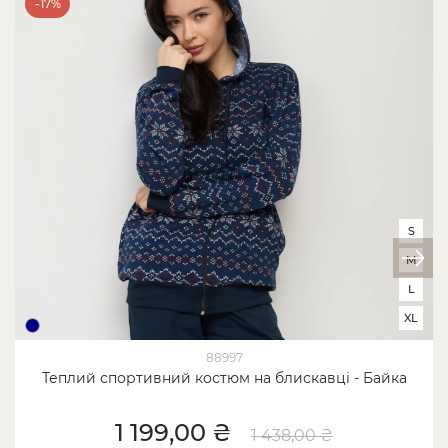
-17%
S
M
L
XL
88997
Теплий спортивний костюм на блискавці - Байка
1 199,00 ₴
1 438,00 ₴