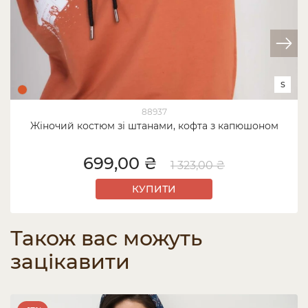
S
88937
Жіночий костюм зі штанами, кофта з капюшоном
699,00 ₴
1 323,00 ₴
КУПИТИ
Також вас можуть
зацікавити