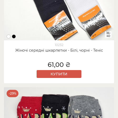
36-
40
10232
Жіночі середні шкарпетки - Білі, чорні - Теніс
61,00 ₴
КУПИТИ
-29%