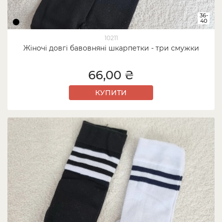
36-
40
10211
Жіночі довгі бавовняні шкарпетки - три смужки
66,00 ₴
КУПИТИ