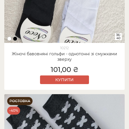
36-
40
10212
Жіночі бавовняні гольфи - однотонні зі смужками
зверху
101,00 ₴
КУПИТИ
РОСТОВКА
-40%