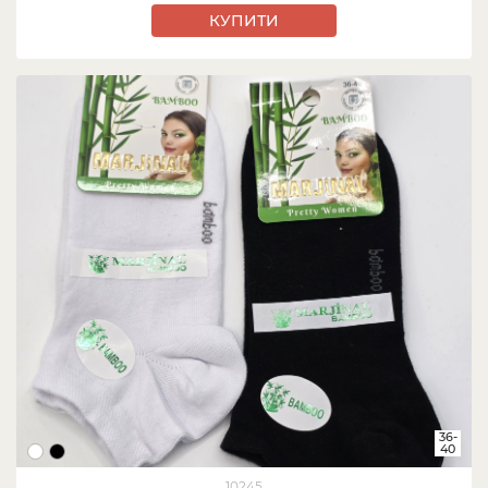
КУПИТИ
36-
40
10245