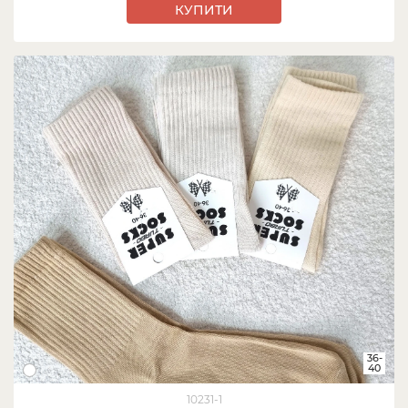
КУПИТИ
36-
40
10231-1