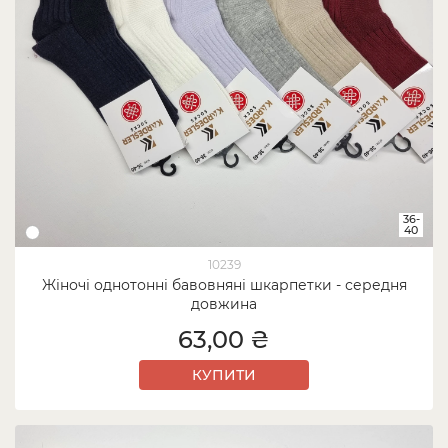
36-
40
10239
Жіночі однотонні бавовняні шкарпетки - середня
довжина
63,00 ₴
КУПИТИ