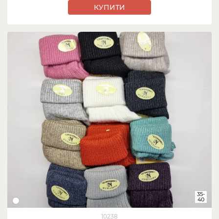
КУПИТИ
35-
40
10238