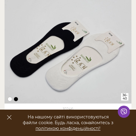
36-
40
10246
Жіночі сліди, просиліконені на п'яточці - Білі, чорні -
На нашому сайті використовуються
Бамбук
файли cookie. Будь ласка, ознайомтесь з
політикою конфіденційності!
ПОКАЗАТИ ФІЛЬТР
70,00 ₴