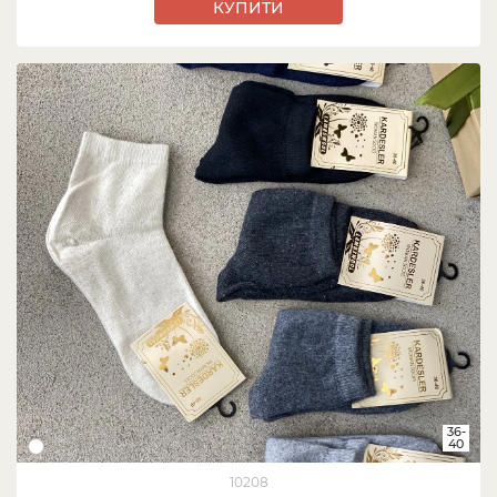
КУПИТИ
36-
40
10208