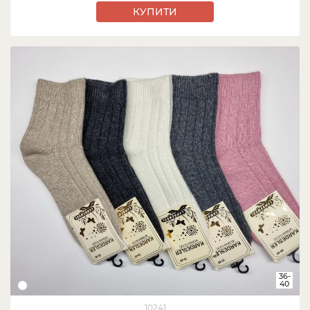
КУПИТИ
36-
40
10241