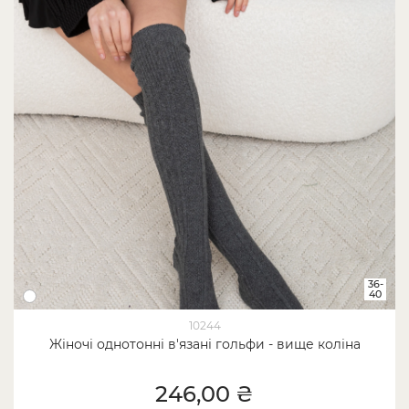
36-
40
10244
Жіночі однотонні в'язані гольфи - вище коліна
246,00 ₴