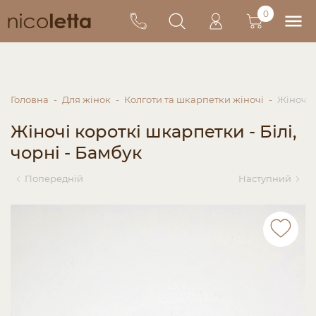
0
Головна
Для жінок
Колготи та шкарпетки жіночі
Жіночі к
Жіночі короткі шкарпетки - Білі,
чорні - Бамбук
Попередній
Наступний