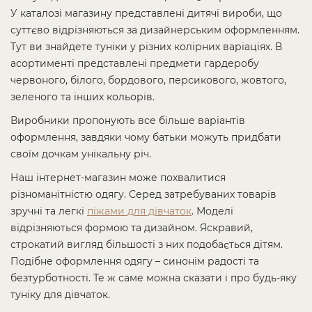
У каталозі магазину представлені дитячі вироби, що
суттєво відрізняються за дизайнерським оформленням.
Тут ви знайдете туніки у різних колірних варіаціях. В
асортименті представлені предмети гардеробу
червоного, білого, бордового, персикового, жовтого,
зеленого та інших кольорів.
Виробники пропонують все більше варіантів
оформлення, завдяки чому батьки можуть придбати
своїм дочкам унікальну річ.
Наш інтернет-магазин може похвалитися
різноманітністю одягу. Серед затребуваних товарів
зручні та легкі
піжами для дівчаток
. Моделі
відрізняються формою та дизайном. Яскравий,
строкатий вигляд більшості з них подобається дітям.
Подібне оформлення одягу – синонім радості та
безтурботності. Те ж саме можна сказати і про будь-яку
туніку для дівчаток.