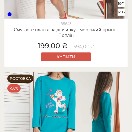
10-11
12-13
85643
Смугасте плаття на дівчинку - морський принт -
Поплін
199,00 ₴
594,00 ₴
КУПИТИ
РОСТОВКА
-56%