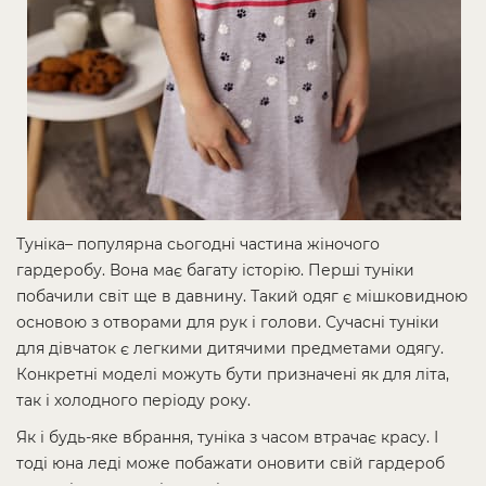
Туніка– популярна сьогодні частина жіночого
гардеробу. Вона має багату історію. Перші туніки
побачили світ ще в давнину. Такий одяг є мішковидною
основою з отворами для рук і голови. Сучасні туніки
для дівчаток є легкими дитячими предметами одягу.
Конкретні моделі можуть бути призначені як для літа,
так і холодного періоду року.
Як і будь-яке вбрання, туніка з часом втрачає красу. І
тоді юна леді може побажати оновити свій гардероб