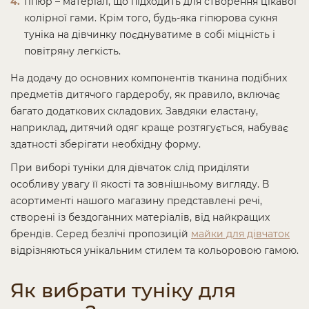
Гіпюр – матеріал, що підходить для створення цікавої
колірної гами. Крім того, будь-яка гіпюрова сукня
туніка на дівчинку поєднуватиме в собі міцність і
повітряну легкість.
На додачу до основних компонентів тканина подібних
предметів дитячого гардеробу, як правило, включає
багато додаткових складових. Завдяки еластану,
наприклад, дитячий одяг краще розтягується, набуває
здатності зберігати необхідну форму.
При виборі туніки для дівчаток слід приділяти
особливу увагу її якості та зовнішньому вигляду. В
асортименті нашого магазину представлені речі,
створені із бездоганних матеріалів, від найкращих
брендів. Серед безлічі пропозицій
майки для дівчаток
відрізняються унікальним стилем та кольоровою гамою.
Як вибрати туніку для