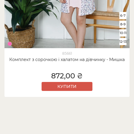
6-7
8-9
10-11
12-13
85661
Комплект з сорочкою і халатом на дівчинку - Мишка
872,00 ₴
КУПИТИ