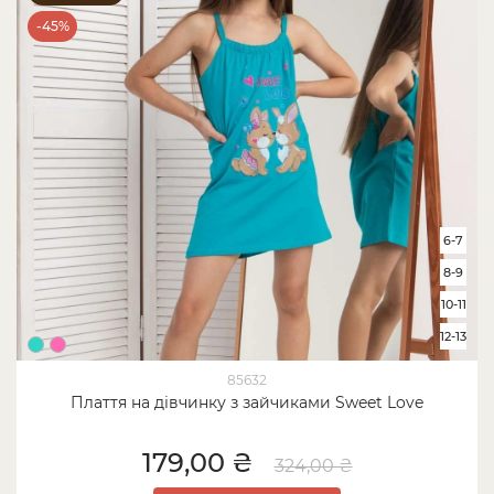
-45%
6-7
8-9
10-11
12-13
85632
Плаття на дівчинку з зайчиками Sweet Love
179,00 ₴
324,00 ₴