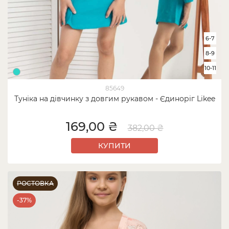
6-7
8-9
10-11
85649
Туніка на дівчинку з довгим рукавом - Єдиноріг Likee
169,00 ₴
382,00 ₴
КУПИТИ
РОСТОВКА
-37%