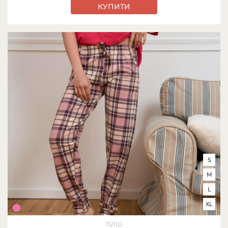
КУПИТИ
S
M
L
XL
1121Ш