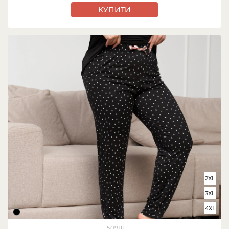
КУПИТИ
2XL
3XL
4XL
1509Ш