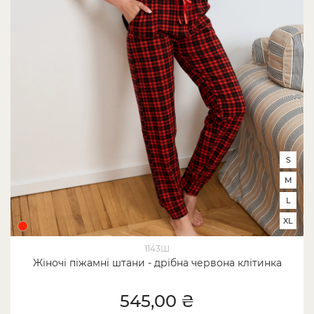
S
M
L
XL
1143Ш
Жіночі піжамні штани - дрібна червона клітинка
545,00 ₴