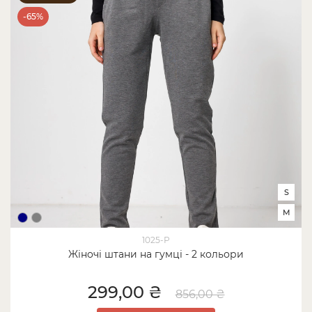
-65%
S
M
1025-Р
Жіночі штани на гумці - 2 кольори
299,00 ₴
856,00 ₴