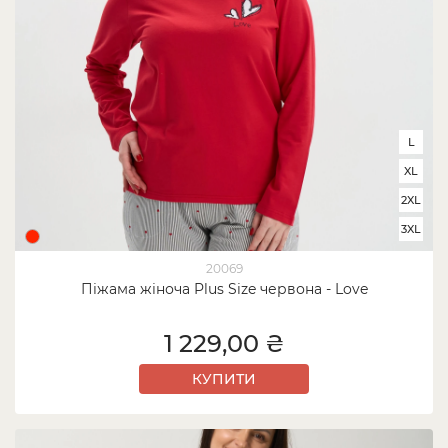
L
XL
2XL
3XL
20069
Піжама жіноча Plus Size червона - Love
1 229,00 ₴
КУПИТИ