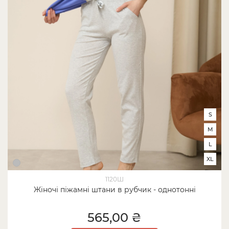
S
M
L
XL
1120Ш
Жіночі піжамні штани в рубчик - однотонні
565,00 ₴