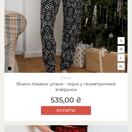
S
M
L
XL
1134Ш
Жіночі піжамні штани - чорні у геометричний
візерунок
535,00 ₴
КУПИТИ