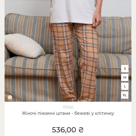
S
M
L
XL
1126Ш
Жіночі піжамні штани - бежеві у клітинку
536,00 ₴