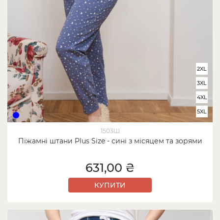
2XL
3XL
4XL
5XL
1503Ш
Піжамні штани Plus Size - сині з місяцем та зорями
631,00 ₴
КУПИТИ