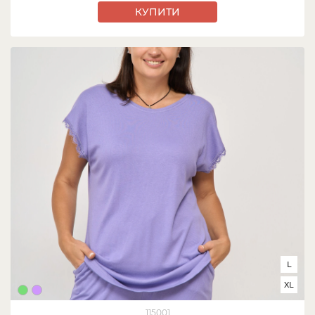
КУПИТИ
L
XL
115001