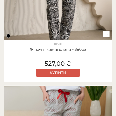
S
1115Ш
Жіночі піжамні штани - Зебра
527,00 ₴
КУПИТИ