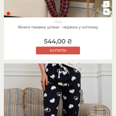
L
XL
1131Ш
Жіночі піжамні штани - червоні у клітинку
544,00 ₴
КУПИТИ