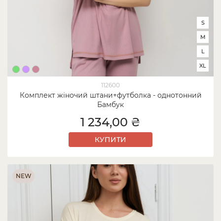
S
M
L
XL
112600
Комплект жіночий штани+футболка - однотонний
Бамбук
1 234,00 ₴
КУПИТИ
NEW