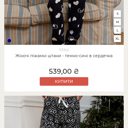
S
M
L
XL
1133Ш
Жіночі піжамні штани - темно-сині в сердечка
539,00 ₴
КУПИТИ