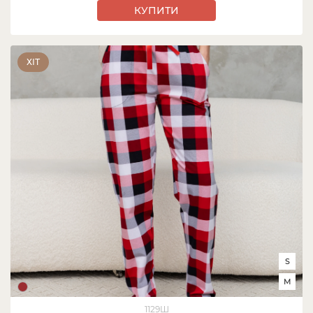
КУПИТИ
ХІТ
S
M
1129Ш