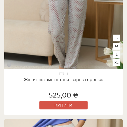
S
M
L
XL
1117Ш
Жіночі піжамні штани - сірі в горошок
525,00 ₴
КУПИТИ