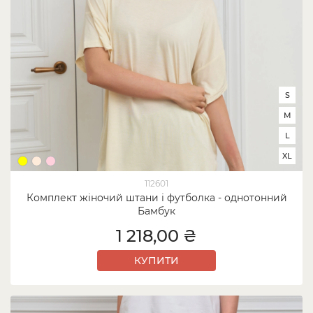
S
M
L
XL
112601
Комплект жіночий штани і футболка - однотонний
Бамбук
1 218,00 ₴
КУПИТИ