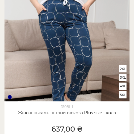
2XL
3XL
4XL
5XL
1508Ш
Жіночі піжамні штани віскоза Plus size - кола
637,00 ₴