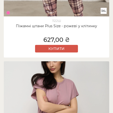
3XL
1122Ш
Піжамні штани Plus Size - рожеві у клітинку
627,00 ₴
КУПИТИ