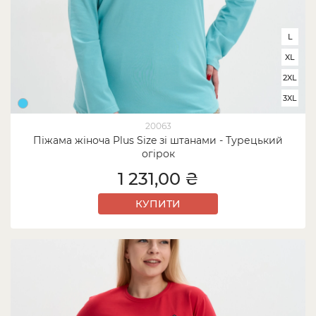
L
XL
2XL
3XL
20063
Піжама жіноча Plus Size зі штанами - Турецький
огірок
1 231,00 ₴
КУПИТИ