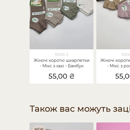
10245-2
1024
Жіночі короткі шкарпетки
Жіночі корот
- Мікс з хакі - Бамбук
- Мікс з р
Бам
55,00 ₴
55,
Також вас можуть зац
NEW