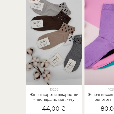
10256
102
Жіночі короткі шкарпетки
Жіночі високі
- леопард по манжету
однотонні
44,00 ₴
80,