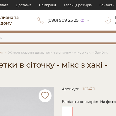
плата
Доставка
Cпівпраця
Таблиця розмірів
Контакти
ілизна та
(098) 909 25 25
 дому
чі
Жіночі короткі шкарпетки в сіточку - мікс з хакі - Бамбук
ки в сіточку - мікс з хакі -
Артикул:
10247-1
Варіанти кольорів:
На фото