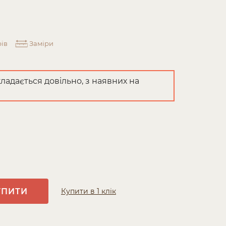
ів
Заміри
ладається довільно, з наявних на
УПИТИ
Купити в 1 клік