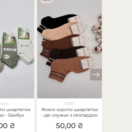
245-2
10257
ткі шкарпетки
Жіночі короткі шкарпетки
Колготи з 
акі - Бамбук
- дві смужки з леопардом
шкіри"
00 ₴
50,00 ₴
30