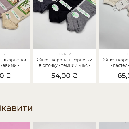
5-3
10247-2
1
кі шкарпетки
Жіночі короткі шкарпетки
Жіночі коро
ожевими -
в сіточку - темний мікс -
- пастел
бук
Бамбук
Еко
00 ₴
54,00 ₴
65,
ікавити