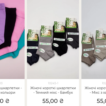
03
10245-1
10
 шкарпетки -
Жіночі короткі шкарпетки
Жіночі коро
 кольори
- Темний мікс - Бамбук
- Мікс з х
00 ₴
55,00 ₴
55,