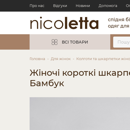
Про нас
Відгуки
Новини
Допомога
О
спідня б
одяг для
ВСІ ТОВАРИ
Головна
Для жінок
Колготи та шкарпетки жіно
Жіночі короткі шкарпет
Бамбук