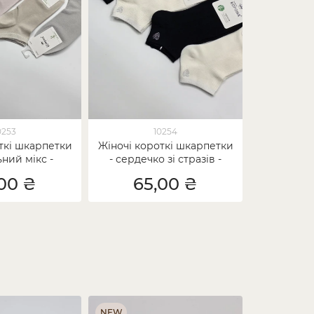
0253
10254
ткі шкарпетки
Жіночі короткі шкарпетки
ьний мікс -
- сердечко зі стразів -
бамбук
Бамбук
00 ₴
65,00 ₴
NEW