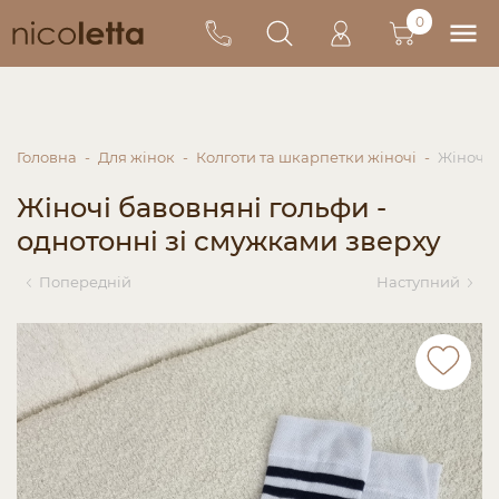
0
Головна
Для жінок
Колготи та шкарпетки жіночі
Жіночі 
Жіночі бавовняні гольфи -
однотонні зі смужками зверху
Попередній
Наступний