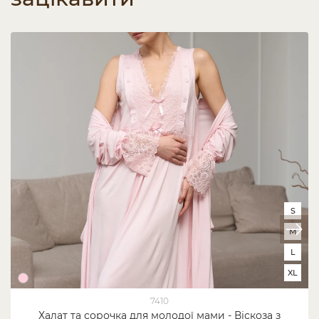
S
M
L
XL
7410
Халат та сорочка для молодої мами - Віскоза з