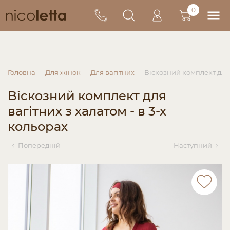
0
Головна
Для жінок
Для вагітних
Віскозний комплект для в
Віскозний комплект для
вагітних з халатом - в 3-х
кольорах
Попередній
Наступний