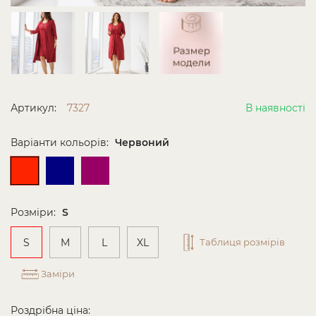
Артикул:
7327
В наявності
Варіанти кольорів:
Червоний
Розміри:
S
S
M
L
XL
Таблиця розмірів
Заміри
Роздрібна ціна: