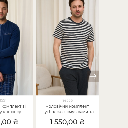
3551
93556
 комплект зі
Чоловічий комплект
Чолові
 клітинку -
футболка зі смужками та
ґудзиках 
 на комірі
штани - бавовна
клітинка -
1,00 ₴
1 550,00 ₴
1 5