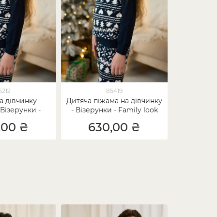
5212
85419
а дівчинку-
Дитяча піжама на дівчинку
 Візерунки -
- Візерунки - Family look
k для родини
для родини
,00 ₴
630,00 ₴