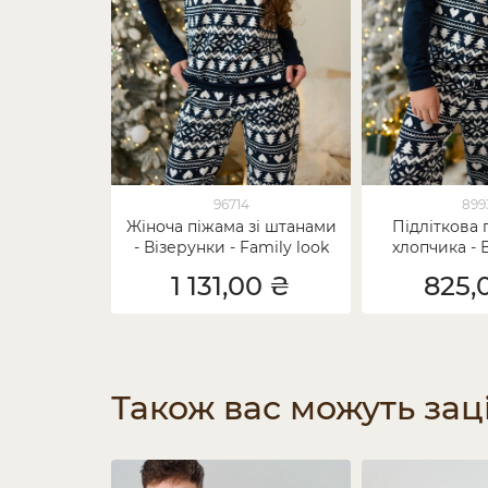
96714
899
Жіноча піжама зі штанами
Підліткова 
- Візерунки - Family look
хлопчика - 
для родини
Family look
1 131,00 ₴
825,
Також вас можуть зац