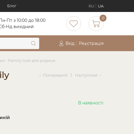
RU
UA
Блог
0
Пн-Пт з 10:00 до 18:00
Cб-Нд вихідний
Вхід
Реєстрація
и - Family look для родини
ly
Попередній
Наступний
В наявності
иній