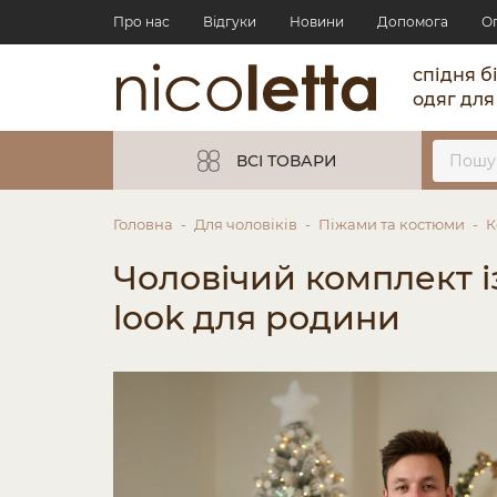
Про нас
Відгуки
Новини
Допомога
О
спідня б
одяг для
ВСІ ТОВАРИ
Головна
Для чоловіків
Піжами та костюми
К
Чоловічий комплект і
look для родини