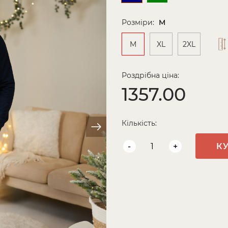
Розміри:
M
M
XL
2XL
Роздрібна ціна:
1357.00
Кількість:
-
+
К