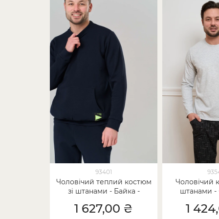
93401
935
Чоловічий теплий костюм
Чоловічий к
зі штанами - Байка -
штанами - 
однотонний
своїми 
1 627,00 ₴
1 424