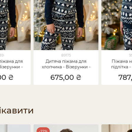
39
89175
9
піжама для
Дитяча піжама для
Піжама н
Візерунки -
хлопчика - Візерунки -
підлітка -
 для родини
Family look для родини
Family loo
00 ₴
675,00 ₴
787
ікавити
-22%