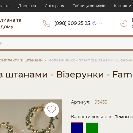
плата
Доставка
Cпівпраця
Таблиця розмірів
Контакти
ілизна та
(098) 909 25 25
 дому
омплекти зі штанами
Чоловічий комплект із штанами - Візерунк
з штанами - Візерунки - Fami
Артикул:
93435
Варіанти кольорів:
Темно-с