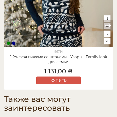
S
M
L
XL
96714
Женская пижама со штанами - Узоры - Family look
для семьи
1 131,00 ₴
КУПИТЬ
Также вас могут
заинтересовать