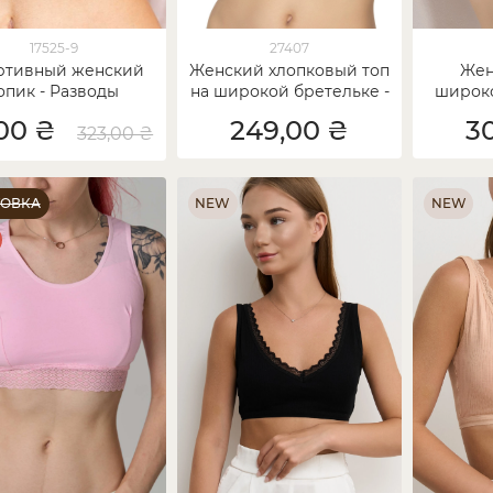
17525-9
27407
ртивный женский
Женский хлопковый топ
Жен
опик - Разводы
на широкой бретельке -
широко
Ozkan
рубчик -
00 ₴
249,00 ₴
3
323,00 ₴
ТОВКА
NEW
NEW