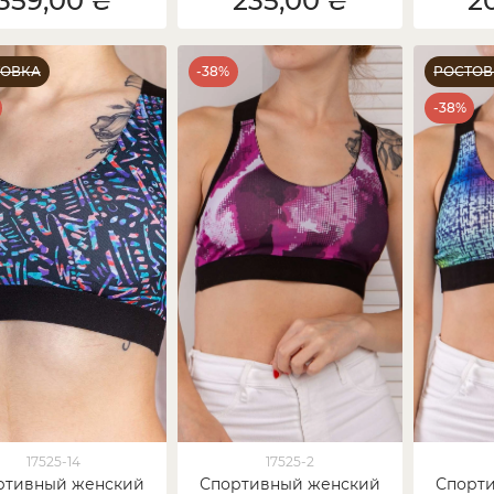
359,00 ₴
235,00 ₴
2
ТОВКА
-38%
РОСТОВ
-38%
17525-14
17525-2
ртивный женский
Спортивный женский
Спорт