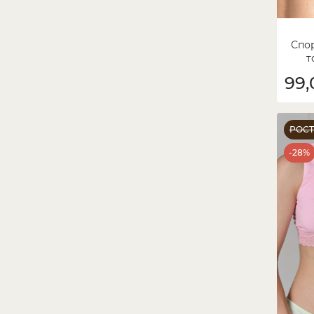
Спо
т
99,
РОС
-28%