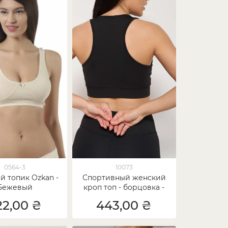
0564-3
10073
й топик Ozkan -
Спортивный женский
Бежевый
кроп топ - борцовка -
чёрный
22,00 ₴
443,00 ₴