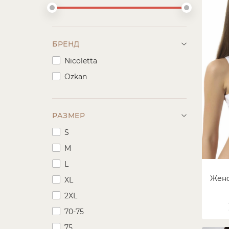
БРЕНД
Nicoletta
Ozkan
РАЗМЕР
S
M
L
Женс
XL
2XL
70-75
75