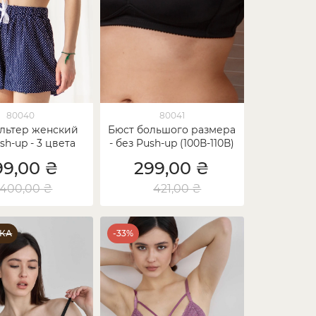
80040
80041
льтер женский
Бюст большого размера
sh-up - 3 цвета
- без Push-up (100В-110В)
(80В-95В)
99,00 ₴
299,00 ₴
400,00 ₴
421,00 ₴
КА
-33%