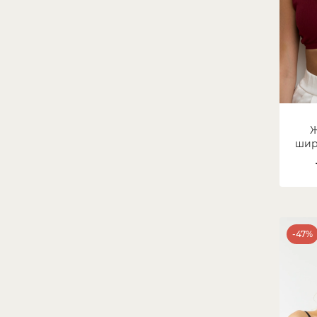
Ж
шир
ру
-47%