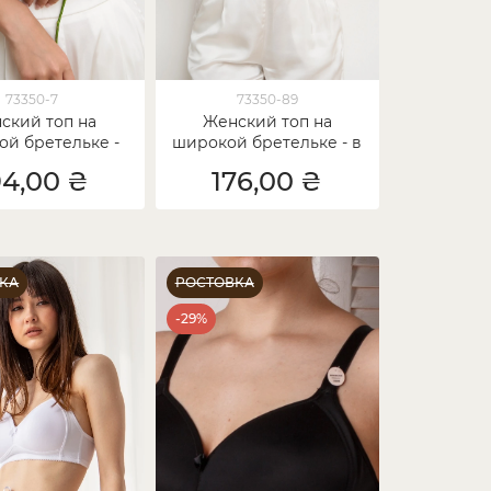
73350-7
73350-89
ский топ на
Женский топ на
й бретельке -
широкой бретельке - в
ик - бежевый
рубчик - голубой
94,00 ₴
176,00 ₴
КА
РОСТОВКА
-29%