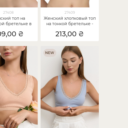
27408
27409
ский топ на
Женский хлопковый топ
й бретельке в
на тонкой бретельке -
 вискоза - Ozkan
Ozkan
09,00 ₴
213,00 ₴
NEW