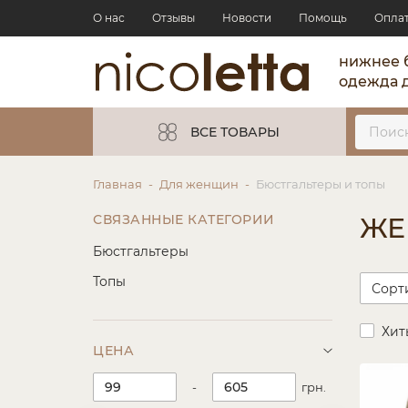
О нас
Отзывы
Новости
Помощь
Опла
нижнее 
одежда 
ВСЕ ТОВАРЫ
Главная
Для женщин
Бюстгальтеры и топы
СВЯЗАННЫЕ КАТЕГОРИИ
ЖЕ
Бюстгальтеры
Топы
Хит
ЦЕНА
-
грн.