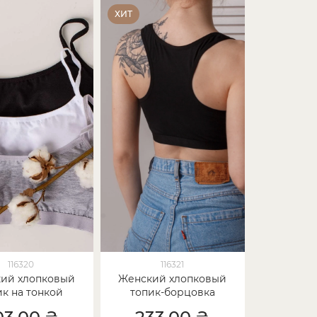
ХИТ
116320
116321
ий хлопковый
Женский хлопковый
ик на тонкой
топик-борцовка
ретельке