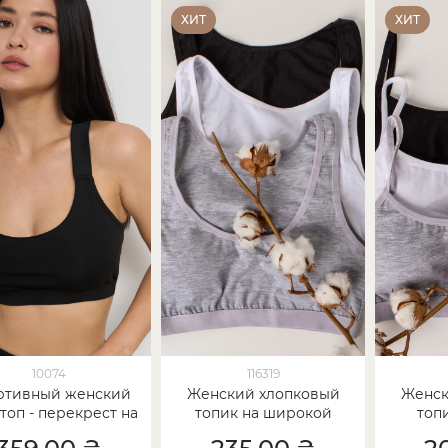
ХИТ
ХИТ
10074
116319
ртивный женский
Женский хлопковый
Женск
топ - перекрест на
топик на широкой
топ
спинке
бретельке
б