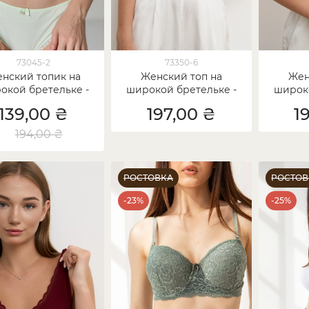
73045-2
73350-6
нский топик на
Женский топ на
Жен
окой бретельке -
широкой бретельке -
широко
ево - пастельный
рубчик - чёрный
рубч
139,00 ₴
197,00 ₴
1
микс
194,00 ₴
РОСТОВКА
РОСТОВ
-23%
-25%