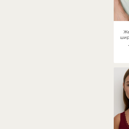
Же
шир
круж