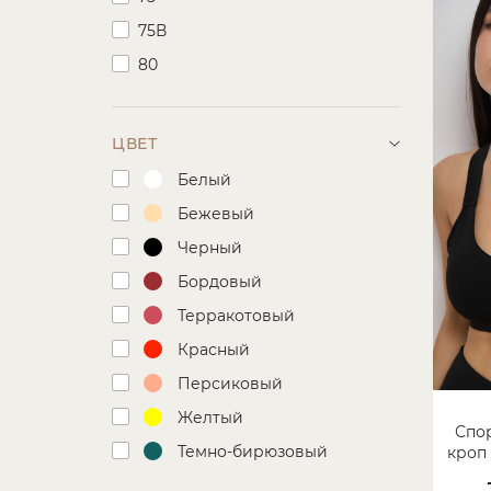
75В
80
80-85
80B
ЦВЕТ
85
Белый
85В
Бежевый
90
Черный
90-95
Бордовый
90В
Терракотовый
95
Красный
95В
Персиковый
100
Желтый
Спо
105
Темно-бирюзовый
кроп 
110
Хаки