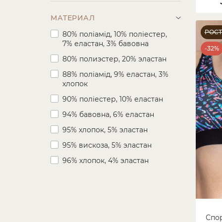
115
Светлый хаки
МАТЕРИАЛ
120
Бирюзовый
РОС
80% поліамід, 10% поліестер,
7% еластан, 3% бавовна
Голубой
-32%
80% полиэстер, 20% эластан
Синий
88% поліамід, 9% еластан, 3%
Темно-синий
хлопок
Фуксия
90% поліестер, 10% еластан
Малиновый
94% бавовна, 6% еластан
Лиловый
95% хлопок, 5% эластан
Сиреневый
95% вискоза, 5% эластан
Сухая роза
96% хлопок, 4% эластан
Молочный
100% хлопок
Коричневый
Серый
На фото
Спо