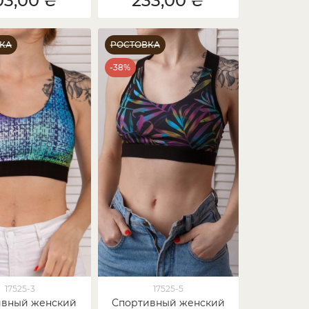
03,00 ₴
233,00 ₴
КА
РОСТОВКА
-38%
17525-3
17525-5
ивный женский
Спортивный женский