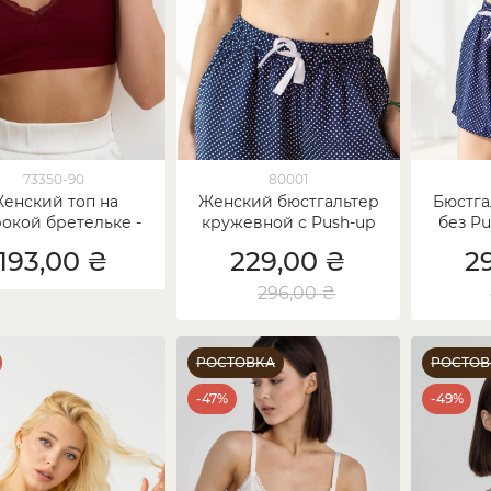
73350-90
80001
енский топ на
Женский бюстгальтер
Бюстга
окой бретельке -
кружевной с Push-up
без Pu
бчик - бордовый
(75В-90В)
193,00 ₴
229,00 ₴
2
296,00 ₴
РОСТОВКА
РОСТОВ
-47%
-49%