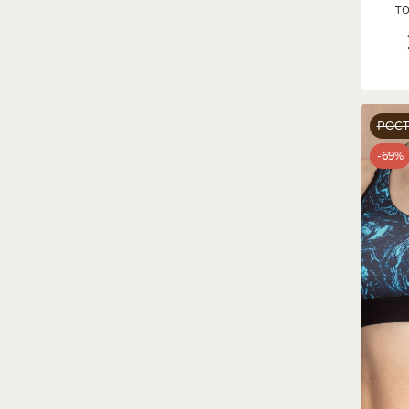
т
РОС
-69%