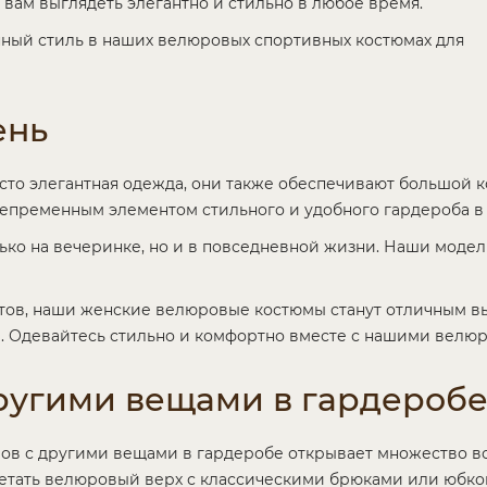
вам выглядеть элегантно и стильно в любое время.
ный стиль в наших велюровых спортивных костюмах для
ень
сто элегантная одежда, они также обеспечивают большой 
пременным элементом стильного и удобного гардероба в 
лько на вечеринке, но и в повседневной жизни. Наши модел
тов, наши женские велюровые костюмы станут отличным выб
се. Одевайтесь стильно и комфортно вместе с нашими вел
ругими вещами в гардероб
в с другими вещами в гардеробе открывает множество во
етать велюровый верх с классическими брюками или юбкой