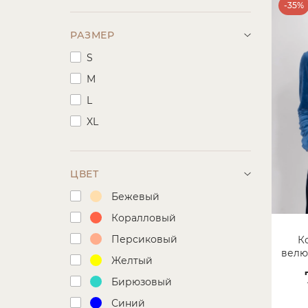
-35%
РАЗМЕР
S
M
L
XL
ЦВЕТ
Бежевый
Коралловый
Персиковый
К
велюр
Желтый
Бирюзовый
Синий