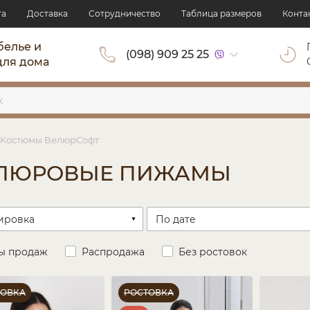
та
Доставка
Сотрудничество
Таблица размеров
Конта
белье и
(098) 909 25 25
для дома
Костюмы ВелюрСофт
ЛЮРОВЫЕ ПИЖАМЫ
ы продаж
Распродажа
Без ростовок
ТОВКА
РОСТОВКА