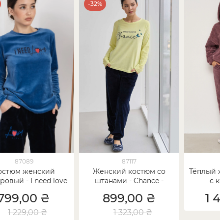
-32%
87089
87117
остюм женский
Женский костюм со
Тёплый 
овый - I need love
штанами - Chance -
с 
Велюр
Велюр
799,00 ₴
899,00 ₴
1 
1 229,00 ₴
1 323,00 ₴