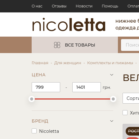
О нас
Отзывы
Новости
Помощь
Опла
нижнее 
одежда 
ВСЕ ТОВАРЫ
Главная
Для женщин
Комплекты и пижамы
ЦЕНА
ВЕ
-
грн.
Хит
БРЕНД
Nicoletta
РОС