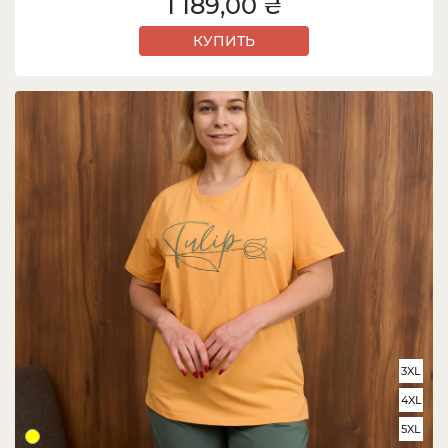
1 189,00 ₴
КУПИТЬ
3XL
4XL
5XL