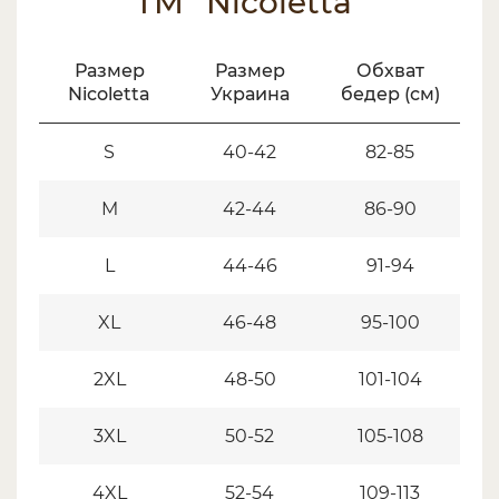
ТМ “Nicoletta”
Размер
Размер
Обхват
Nicoletta
Украина
бедер (см)
S
40-42
82-85
M
42-44
86-90
L
44-46
91-94
XL
46-48
95-100
2XL
48-50
101-104
3XL
50-52
105-108
4XL
52-54
109-113