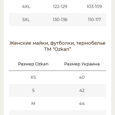
4XL
122-129
103-109
5XL
130-136
110-117
Женские майки, футболки, термобелье
ТМ “Ozkan”
Размер Ozkan
Размер Украина
XS
40
S
42
M
44