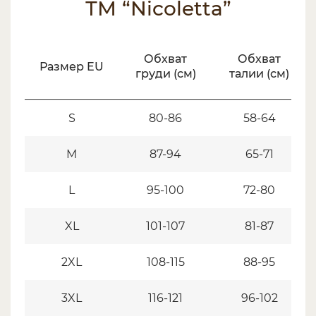
ТМ “Nicoletta”
Обхват
Обхват
Размер EU
груди (см)
талии (см)
S
80-86
58-64
M
87-94
65-71
L
95-100
72-80
XL
101-107
81-87
2XL
108-115
88-95
3XL
116-121
96-102