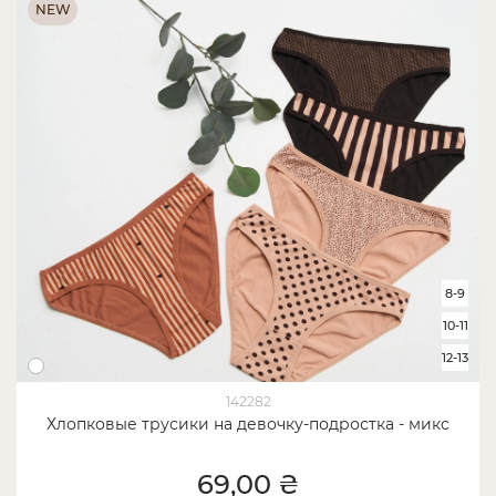
NEW
8-9
10-11
12-13
142282
Хлопковые трусики на девочку-подростка - микс
69,00 ₴