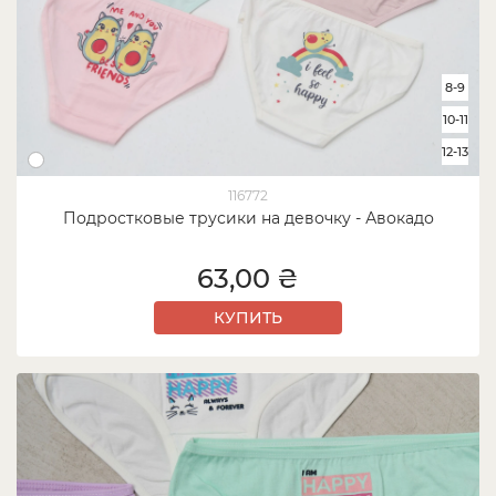
8-9
10-11
12-13
116772
Подростковые трусики на девочку - Авокадо
63,00 ₴
КУПИТЬ