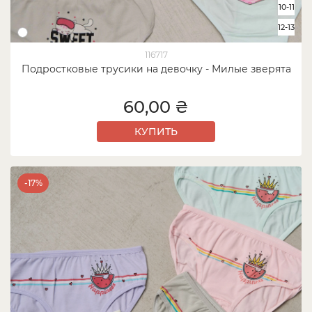
10-11
12-13
116717
Подростковые трусики на девочку - Милые зверята
60,00 ₴
КУПИТЬ
-17%