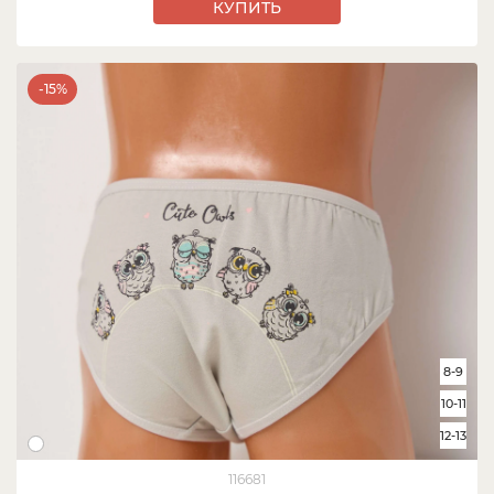
КУПИТЬ
-15%
8-9
10-11
12-13
116681