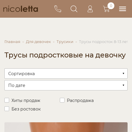
0
Главная
Для девочек
Трусики
Трусы подросток 8-13 лет
Трусы подростковые на девочку
Хиты продаж
Распродажа
Без ростовок