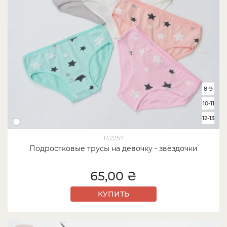
8-9
10-11
12-13
142257
Подростковые трусы на девочку - звёздочки
65,00 ₴
КУПИТЬ