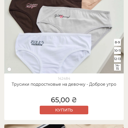
8-9
10-11
12-13
14-
15
142484
Трусики подростковые на девочку - Доброе утро
65,00 ₴
КУПИТЬ