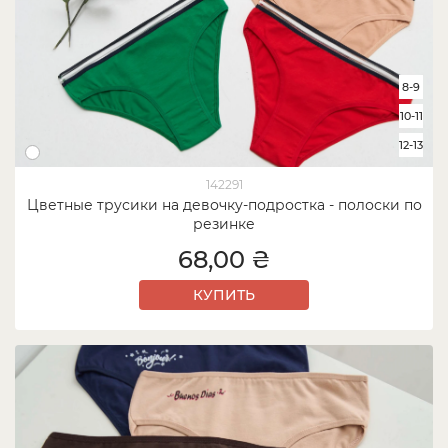
8-9
10-11
12-13
142291
Цветные трусики на девочку-подростка - полоски по
резинке
68,00 ₴
КУПИТЬ