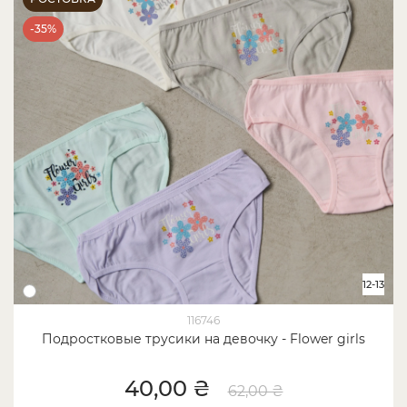
-35%
12-13
116746
Подростковые трусики на девочку - Flower girls
40,00 ₴
62,00 ₴