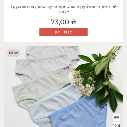
142243-83
Трусики на девочку-подростка в рубчик - цветной
микс
73,00 ₴
КУПИТЬ
NEW
8-9
10-11