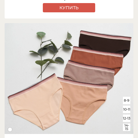
КУПИТЬ
8-9
10-11
12-13
14-
15