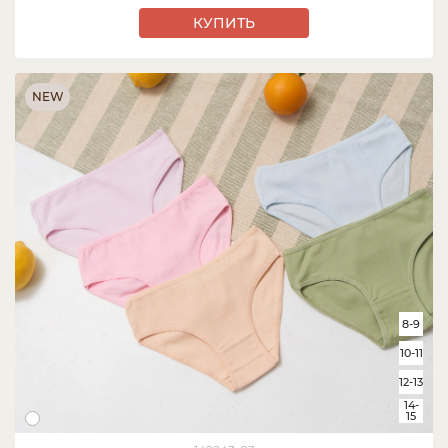
КУПИТЬ
NEW
8-9
10-11
12-13
14-
15