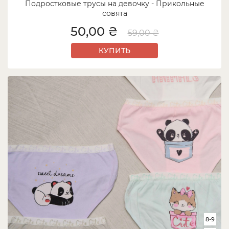
Подростковые трусы на девочку - Прикольные
совята
50,00 ₴
59,00 ₴
КУПИТЬ
8-9