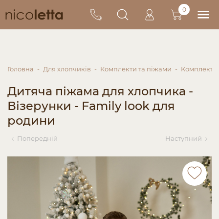
0
Головна
Для хлопчиків
Комплекти та піжами
Комплекти 
Дитяча піжама для хлопчика -
Візерунки - Family look для
родини
Попередній
Наступний