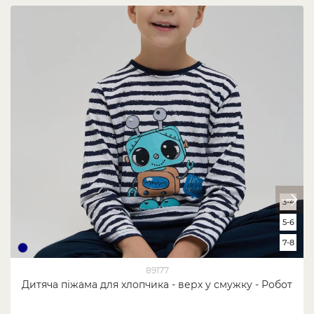
3-4
5-6
7-8
89177
Дитяча піжама для хлопчика - верх у смужку - Робот