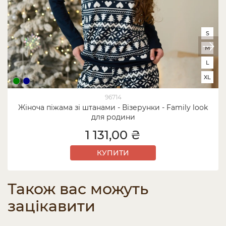
S
M
L
XL
96714
Жіноча піжама зі штанами - Візерунки - Family look
для родини
1 131,00 ₴
КУПИТИ
Також вас можуть
зацікавити