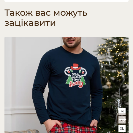
Також вас можуть
зацікавити
M
L
XL