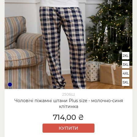
2XL
3XL
4XL
5XL
2506Ш
Чоловічі піжамні штани Plus size - молочно-синя
клітинка
714,00 ₴
КУПИТИ