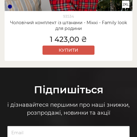
2XL
93534
Чоловічий комплект із штанами - Міккі - Family look
для родини
1 423,00 ₴
КУПИТИ
Підпишіться
і дізнавайтеся першими про наші знижки,
розпродажі, новинки та акції