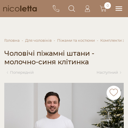
0
Головна
Для чоловіків
Піжами та костюми
Комплекти зі
Чоловічі піжамні штани -
молочно-синя клітинка
Попередній
Наступний