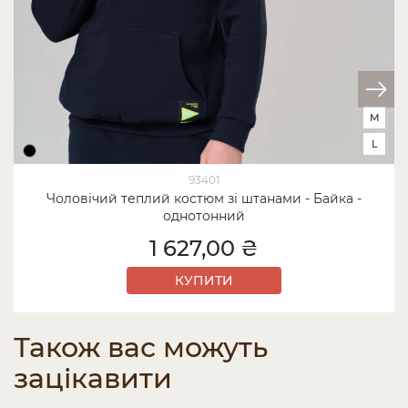
M
L
93401
Чоловічий теплий костюм зі штанами - Байка -
однотонний
1 627,00 ₴
КУПИТИ
Також вас можуть
зацікавити