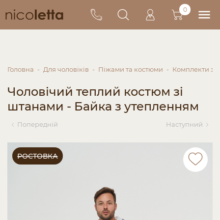
0
Головна
Для чоловіків
Піжами та костюми
Комплекти зі
Чоловічий теплий костюм зі
штанами - Байка з утепленням
Попередній
Наступний
РОСТОВКА