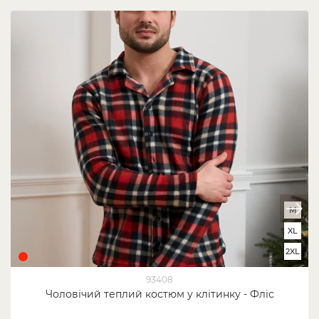
M
XL
2XL
93408
Чоловічий теплий костюм у клітинку - Фліс