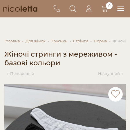
0
Головна
Для жінок
Трусики
Стрінги
Норма
Жіночі с
Жіночі стринги з мереживом -
базові кольори
Попередній
Наступний