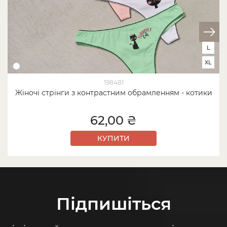
L
XL
198481
Жіночі стрінги з контрастним обрамленням - котики
62,00 ₴
КУПИТИ
Підпишіться