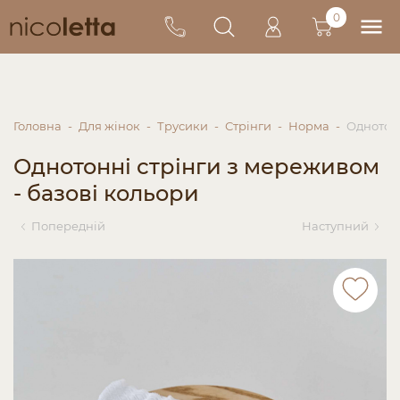
0
Головна
Для жінок
Трусики
Стрінги
Норма
Однотонн
Однотонні стрінги з мереживом
- базові кольори
Попередній
Наступний