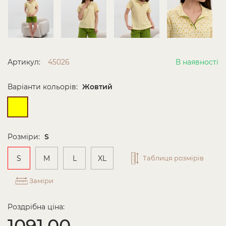
Артикул:
45026
В наявності
Варіанти кольорів:
Жовтий
Розміри:
S
S
M
L
XL
Таблиця розмірів
Заміри
Роздрібна ціна:
1091.00