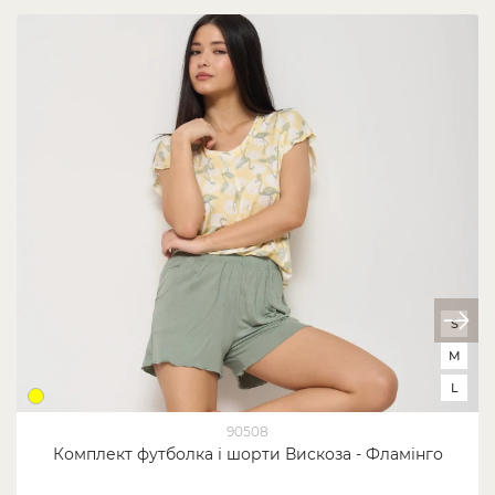
S
M
L
90508
Комплект футболка і шорти Вискоза - Фламінго