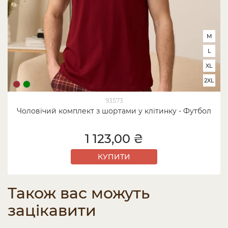
M
L
XL
2XL
93573
Чоловічий комплект з шортами у клітинку - Футбол
1 123,00 ₴
КУПИТИ
Також вас можуть
зацікавити