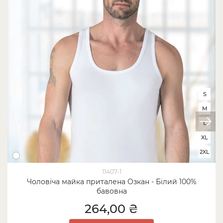
S
M
L
XL
2XL
11407-1
Чоловіча майка приталена Озкан - Білий 100%
бавовна
264,00 ₴