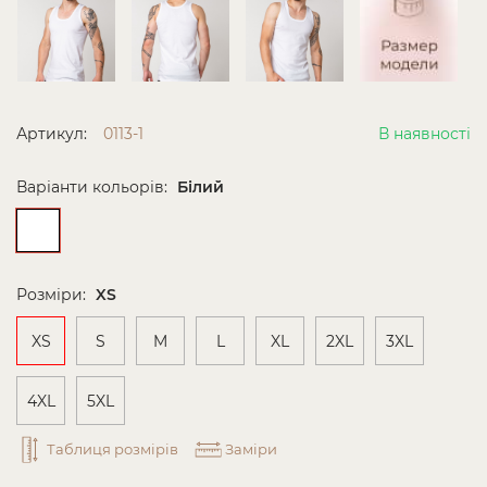
Артикул:
0113-1
В наявності
Варіанти кольорів:
Білий
Розміри:
XS
XS
S
M
L
XL
2XL
3XL
4XL
5XL
Таблиця розмірів
Заміри