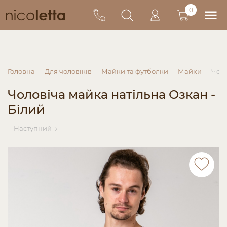
0
Головна
Для чоловіків
Майки та футболки
Майки
Чоло
Чоловіча майка натільна Озкан -
Білий
Наступний