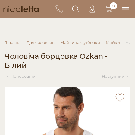
0
Головна
Для чоловіків
Майки та футболки
Майки
Чоло
Чоловіча борцовка Ozkan -
Білий
Попередній
Наступний