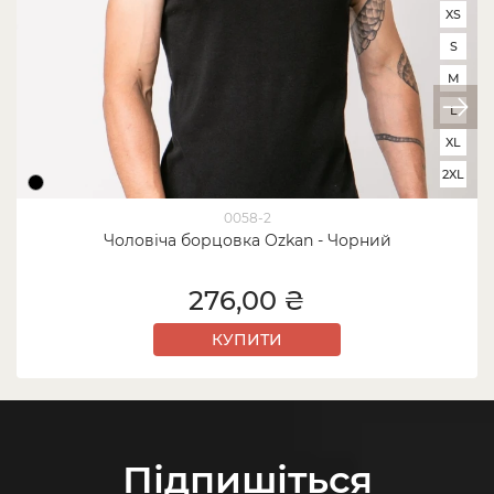
XS
S
M
L
XL
2XL
0058-2
Чоловіча борцовка Ozkan - Чорний
276,00 ₴
КУПИТИ
Підпишіться