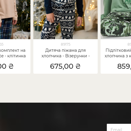
65
89175
8
комплект на
Дитяча піжама для
Підліткови
e - клітинка
хлопчика - Візерунки -
хлопчика з 
анях
Family look для родини
ко
00 ₴
675,00 ₴
859