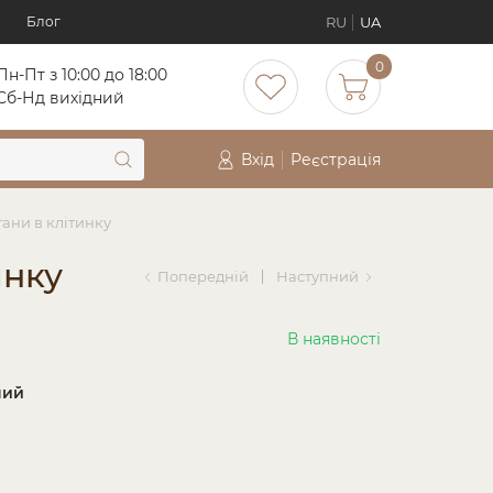
RU
UA
Блог
0
Пн-Пт з 10:00 до 18:00
Cб-Нд вихідний
Вхід
Реєстрація
тани в клітинку
инку
Попередній
Наступний
В наявності
ний