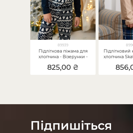
89939
899
Підліткова піжама для
Підлітковий 
хлопчика - Візерунки -
хлопчика Skat
Family look для родини
на шт
825,00 ₴
856,
Підпишіться