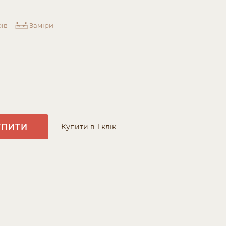
ів
Заміри
УПИТИ
Купити в 1 клік