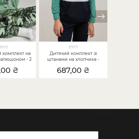
9909
89171
й комплект на
Дитячий комплект зі
Дитяча
капюшоном - 2
штанами на хлопчика -
хлопчика
льори
Пазли
,00 ₴
687,00 ₴
65