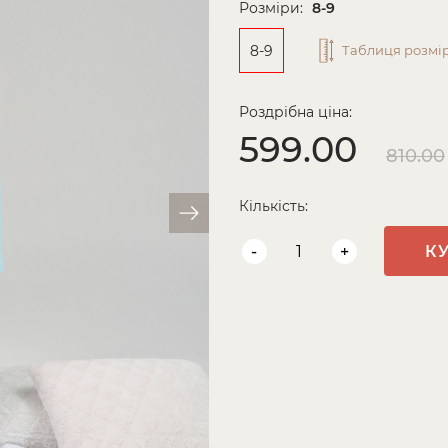
Розміри:
8-9
8-9
Таблиця розмір
Роздрібна ціна:
599.00
810.00
Кількість:
-
+
К