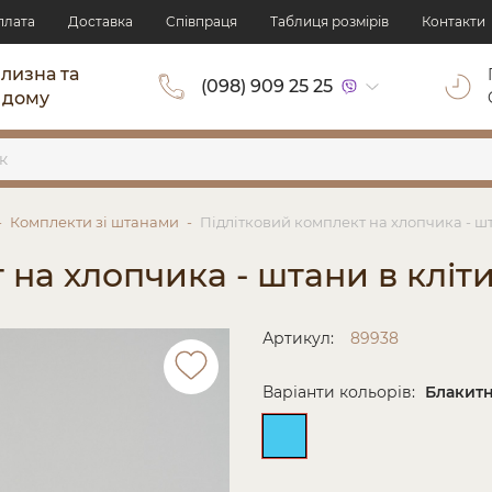
плата
Доставка
Cпівпраця
Таблиця розмірів
Контакти
ілизна та
(098) 909 25 25
 дому
Комплекти зі штанами
Підлітковий комплект на хлопчика - ш
 на хлопчика - штани в кліт
Артикул:
89938
Варіанти кольорів:
Блакит