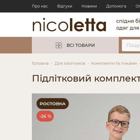
Про нас
Відгуки
Новини
Допомога
О
спідня б
одяг для
ВСІ ТОВАРИ
Головна
Для хлопчиків
Комплекти та піжами
Підлітковий комплект
РОСТОВКА
-26 %