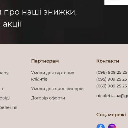
и про наші знижки,
 акції
Партнерам
Контакти
(098) 909 25 25
вару
Умови для гуртових
клієнтів
(095) 909 25 25
(063) 909 25 25
сті
Умови для дропшиперів
nicoletta.ua@g
овіді
Договір оферти
мовлення
Соц. мережі