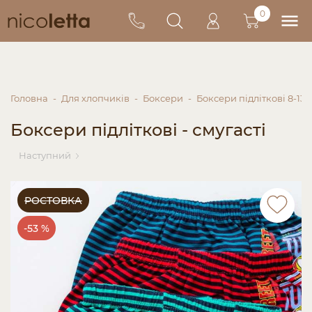
0
Головна
Для хлопчиків
Боксери
Боксери підліткові 8-13 
Боксери підліткові - смугасті
Наступний
РОСТОВКА
-53 %