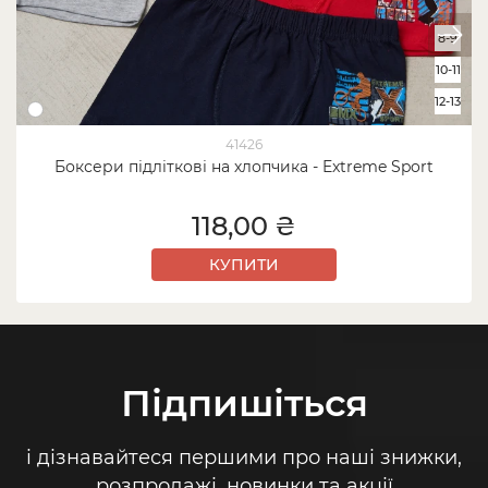
8-9
10-11
12-13
41426
Боксери підліткові на хлопчика - Extreme Sport
118,00 ₴
КУПИТИ
Підпишіться
і дізнавайтеся першими про наші знижки,
розпродажі, новинки та акції