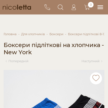
0
Головна
Для хлопчиків
Боксери
Боксери підліткові 8-13 
Боксери підліткові на хлопчика -
New York
Попередній
Наступний