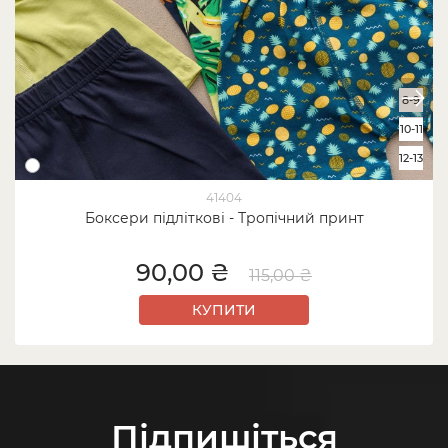
8-9
10-11
12-13
41404
Боксери підліткові - Тропічний принт
90,00 ₴
115,00 ₴
КУПИТИ
Підпишіться