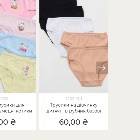
0720
140243-1
русики для
Трусики на дівчинку
Дитячі
кумедні котики
дитячі - в рубчик базові
дівчаток -
00 ₴
60,00 ₴
68