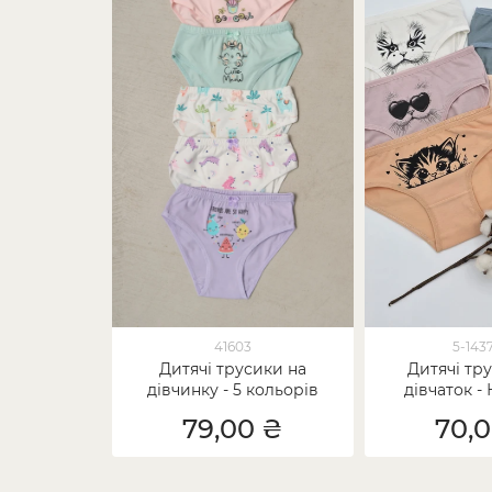
41603
5-143
Дитячі трусики на
Дитячі тр
дівчинку - 5 кольорів
дівчаток -
79,00 ₴
70,