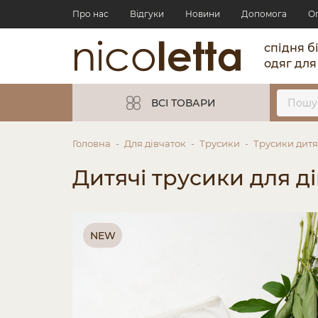
Про нас
Відгуки
Новини
Допомога
О
спідня б
одяг для
ВСІ ТОВАРИ
Головна
Для дівчаток
Трусики
Трусики дитяч
Дитячі трусики для ді
NEW