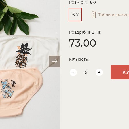
Розміри:
6-7
6-7
Таблиця розмір
Роздрібна ціна:
73.00
Кількість:
-
+
К