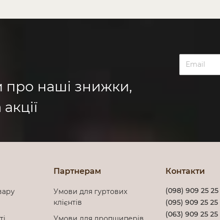
и про наші знижки,
 акції
Партнерам
Контакти
(098) 909 25 25
вару
Умови для гуртових
клієнтів
(095) 909 25 25
(063) 909 25 25
сті
Умови для дропшиперів