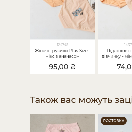
124745
143
Жіночі трусики Plus Size -
Підліткові 
мікс з ананасом
дівчинку - мі
95,00 ₴
74,
Також вас можуть зац
РОСТОВКА