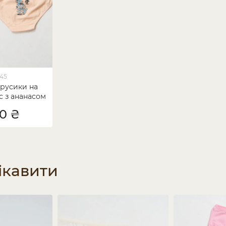
745
трусики на
кс з ананасом
00 ₴
ікавити