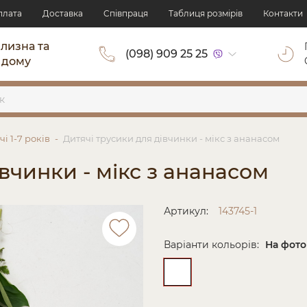
плата
Доставка
Cпівпраця
Таблиця розмірів
Контакти
ілизна та
(098) 909 25 25
 дому
і 1-7 років
Дитячі трусики для дівчинки - мікс з ананасом
вчинки - мікс з ананасом
Артикул:
143745-1
Варіанти кольорів:
На фото