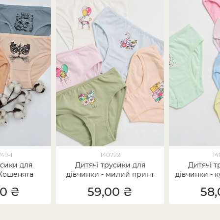
749-1
140722
14
усики для
Дитячі трусики для
Дитячі т
 Кошенята
дівчинки - милий принт
дівчинки - 
00 ₴
59,00 ₴
58,