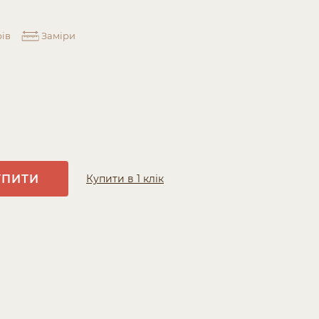
ів
Заміри
УПИТИ
Купити в 1 клік