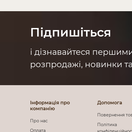
Підпишіться
і дізнавайтеся першим
розпродажі, новинки та
Інформація про
Допомога
компанію
Повернення то
Про нас
Політика
Оплата
конфіденційно