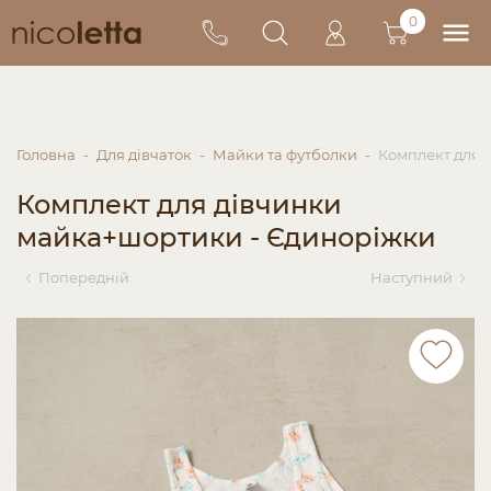
0
Головна
Для дівчаток
Майки та футболки
Комплект для 
Комплект для дівчинки
майка+шортики - Єдиноріжки
Попередній
Наступний