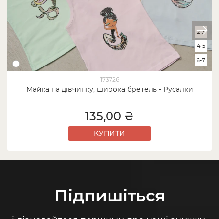
2-3
4-5
6-7
173726
Майка на дівчинку, широка бретель - Русалки
135,00 ₴
КУПИТИ
Підпишіться