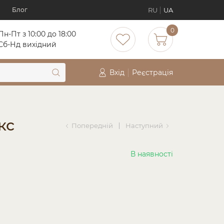
RU
UA
Блог
0
Пн-Пт з 10:00 до 18:00
Cб-Нд вихідний
Вхід
Реєстрація
кс
Попередній
Наступний
В наявності