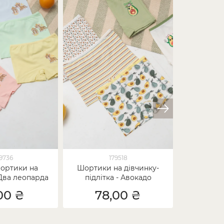
9736
179518
шортики на
Шортики на дівчинку-
Шортики
 Два леопарда
підлітка - Авокадо
підліт
00 ₴
78,00 ₴
87