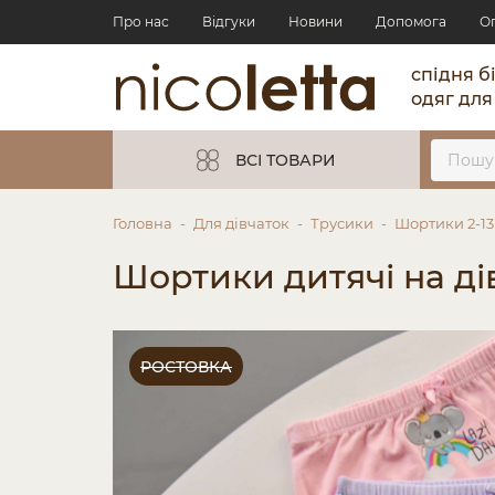
Про нас
Відгуки
Новини
Допомога
О
спідня б
одяг для
ВСІ ТОВАРИ
Головна
Для дівчаток
Трусики
Шортики 2-13
Шортики дитячі на ді
РОСТОВКА