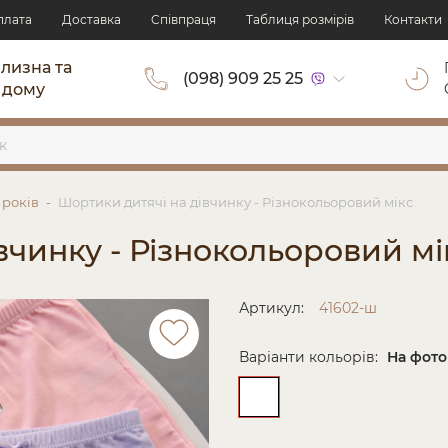
плата
Доставка
Cпівпраця
Таблиця розмірів
Контакти
ілизна та
(098) 909 25 25
 дому
 років
Шортики дитячі на дівчинку - Різнокольоровий мікс
вчинку - Різнокольоровий мі
Артикул:
41602-ш
Варіанти кольорів:
На фото