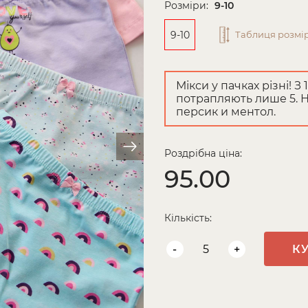
Розміри:
9-10
9-10
Таблиця розмір
Мікси у пачках різні! З
потрапляють лише 5. На
персик и ментол.
Роздрібна ціна:
95.00
Кількість:
-
+
К