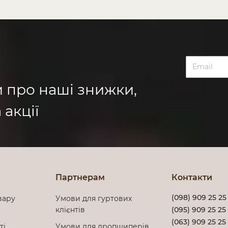
и про наші знижки,
 акції
Партнерам
Контакти
(098) 909 25 25
вару
Умови для гуртових
клієнтів
(095) 909 25 25
(063) 909 25 25
сті
Умови для дропшиперів