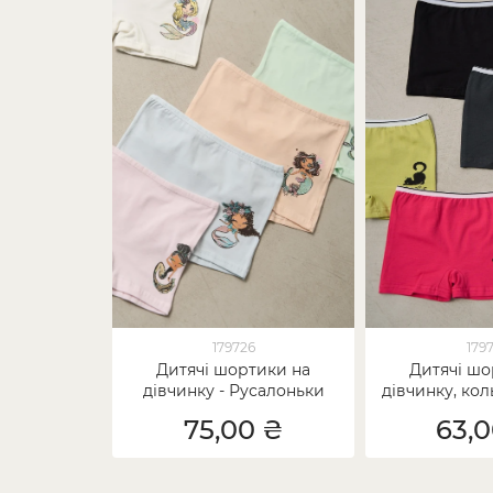
179726
1797
Дитячі шортики на
Дитячі шо
дівчинку - Русалоньки
дівчинку, кол
75,00 ₴
63,