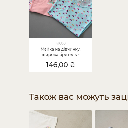
41600
Майка на дівчинку,
широка бретель -
різнокольоровий мікс
146,00 ₴
Також вас можуть зац