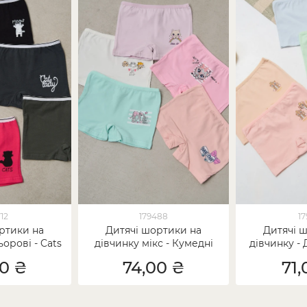
12
179488
17
ртики на
Дитячі шортики на
Дитячі 
ьорові - Cats
дівчинку мікс - Кумедні
дівчинку -
котики
00 ₴
74,00 ₴
71,