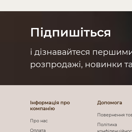
Підпишіться
і дізнавайтеся першим
розпродажі, новинки та
Інформація про
Допомога
компанію
Повернення то
Про нас
Політика
Оплата
конфіденційно