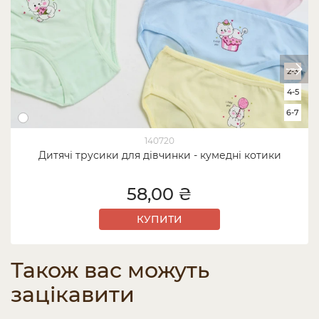
2-3
4-5
6-7
140720
Дитячі трусики для дівчинки - кумедні котики
58,00 ₴
КУПИТИ
Також вас можуть
зацікавити