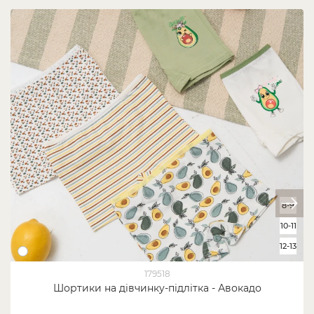
8-9
10-11
12-13
179518
Шортики на дівчинку-підлітка - Авокадо