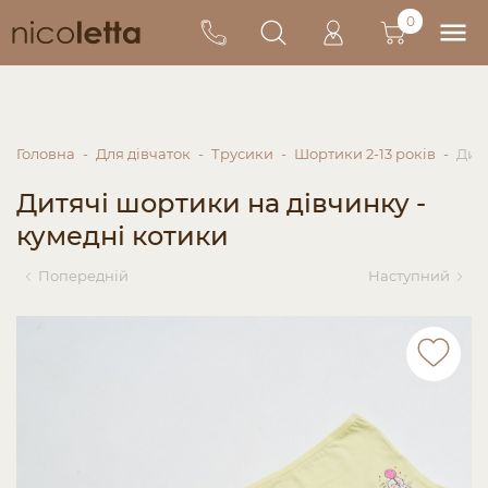
0
Головна
Для дівчаток
Трусики
Шортики 2-13 років
Дитя
Дитячі шортики на дівчинку -
кумедні котики
Попередній
Наступний