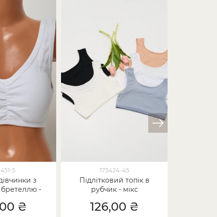
-33%
451-5
173424-45
дівчинки з
Підлітковий топік в
Підліт
бретеллю -
рубчик - мікс
дівчин
в рубчик
,00 ₴
126,00 ₴
65,00