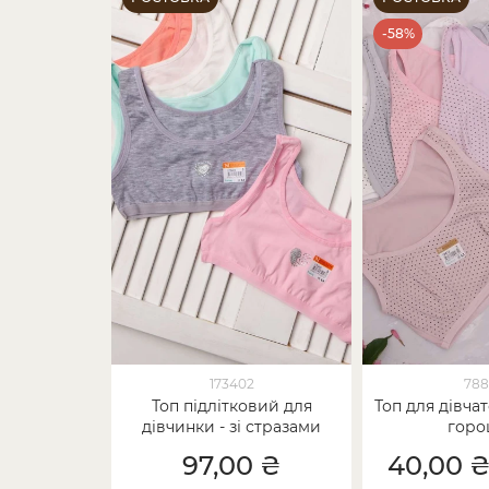
-58%
173402
788
Топ підлітковий для
Топ для дівча
дівчинки - зі стразами
горо
97,00 ₴
40,00 