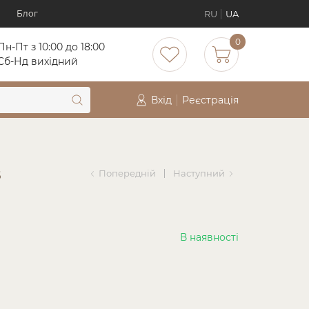
RU
UA
Блог
0
Пн-Пт з 10:00 до 18:00
Cб-Нд вихідний
Вхід
Реєстрація
в
Попередній
Наступний
В наявності