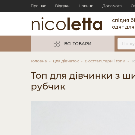
Про нас
Відгуки
Новини
Допомога
О
спідня б
одяг для
ВСІ ТОВАРИ
Головна
Для дівчаток
Бюстгальтери і топи
Т
Топ для дівчинки з 
рубчик