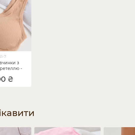
51-7
івчинки з
ретеллю -
в рубчик
00 ₴
ікавити