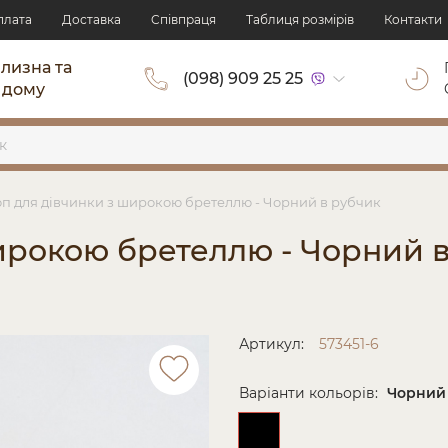
плата
Доставка
Cпівпраця
Таблиця розмірів
Контакти
ілизна та
(098) 909 25 25
 дому
оп для дівчинки з широкою бретеллю - Чорний в рубчик
широкою бретеллю - Чорний 
Артикул:
573451-6
Варіанти кольорів:
Чорний