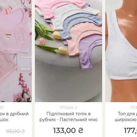
12
573424-2
573
ток в дрібний
Підлітковий топік в
Топ для 
шок
рубчик - Пастельний мікс
широкою 
Білий 
₴
133,00 ₴
177
95,00 ₴