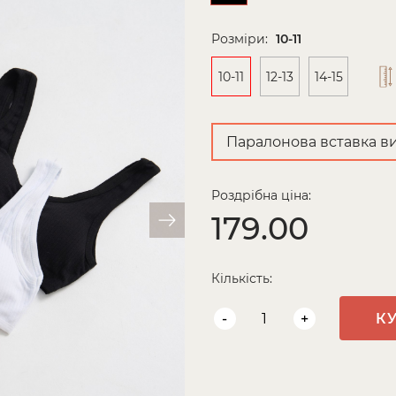
Розміри:
10-11
10-11
12-13
14-15
Паралонова вставка ви
Роздрібна ціна:
179.00
Кількість:
-
+
К