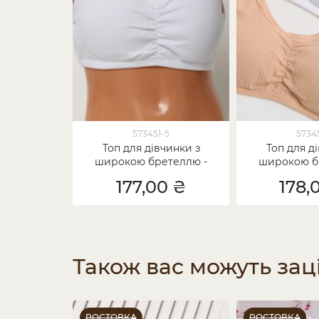
573451-5
5734
Топ для дівчинки з
Топ для д
широкою бретеллю -
широкою б
Білий в рубчик
Бежевий 
177,00 ₴
178,
Також вас можуть зац
РОСТОВКА
РОСТОВКА