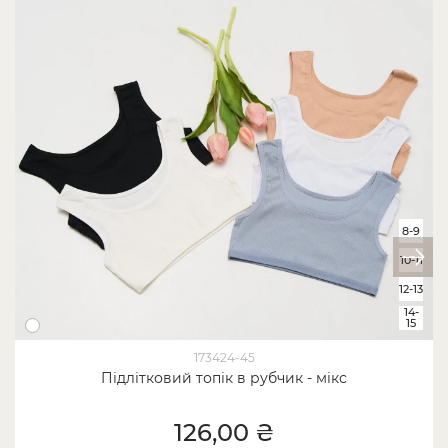
8-9
10-11
12-13
14-
15
173424-45
Підлітковий топік в рубчик - мікс
126,00 ₴