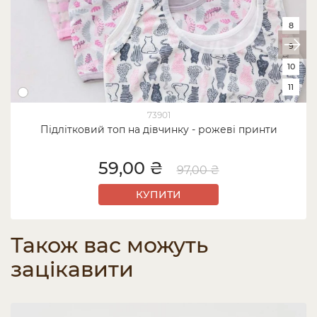
8
9
10
11
73901
Підлітковий топ на дівчинку - рожеві принти
59,00 ₴
97,00 ₴
КУПИТИ
Також вас можуть
зацікавити