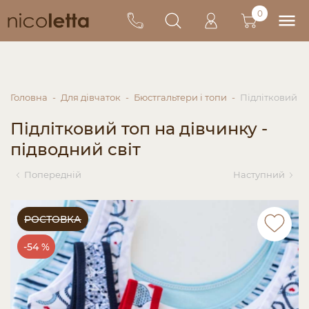
0
Головна
Для дівчаток
Бюстгальтери і топи
Підлітковий то
Підлітковий топ на дівчинку -
підводний світ
Попередній
Наступний
РОСТОВКА
-54 %