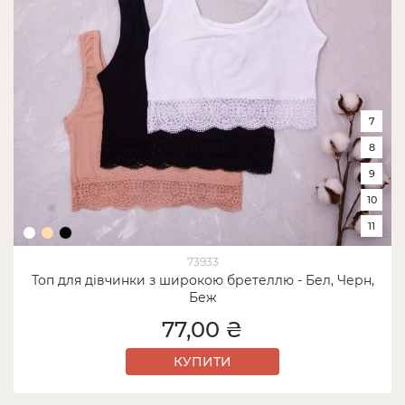
7
8
9
10
11
73933
Топ для дівчинки з широкою бретеллю - Бел, Черн,
Беж
77,00 ₴
КУПИТИ