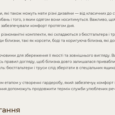
 які також можуть мати різні дизайни — від класичних до с
бань і того, з яким одягом вони носитимуться. Важливо, щоб
і забезпечували комфорт протягом дня.
 різноманітні комплекти, які складаються з бюстгальтера і т
ди білизни, такі як корсети, боді та коригуюча білизна, які 
ючовими для збереження її якості та зовнішнього вигляду.
ись правил догляду, щоб білизна довго залишалася привабл
ль: бюстгальтери і труси слід зберігати в спеціальних ящик
им етапом у створенні гардеробу, який забезпечує комфорт 
гання допоможуть продовжити термін служби улюблених рече
гання