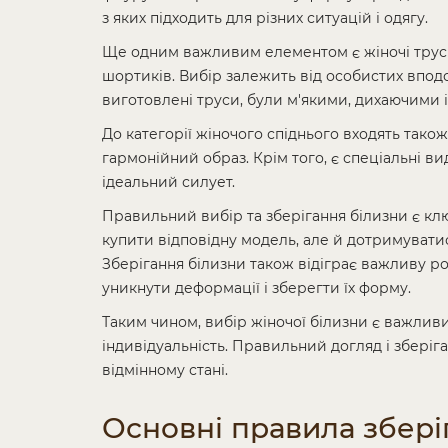
з яких підходить для різних ситуацій і одягу.
Ще одним важливим елементом є жіночі труси,
шортиків. Вибір залежить від особистих вподо
виготовлені труси, були м'якими, дихаючими 
До категорії жіночого спіднього входять також
гармонійний образ. Крім того, є спеціальні ви
ідеальний силует.
Правильний вибір та зберігання білизни є кл
купити відповідну модель, але й дотримуват
Зберігання білизни також відіграє важливу ро
уникнути деформації і зберегти їх форму.
Таким чином, вибір жіночої білизни є важлив
індивідуальність. Правильний догляд і збері
відмінному стані.
Основні правила збері