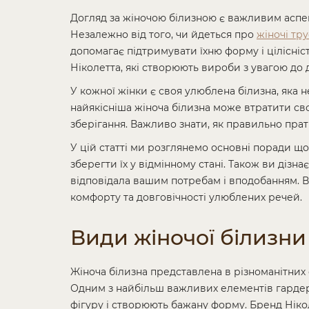
Догляд за жіночою білизною є важливим аспект
Незалежно від того, чи йдеться про
жіночі тр
допомагає підтримувати їхню форму і цілісніст
Ніколетта, які створюють вироби з увагою до д
У кожної жінки є своя улюблена білизна, яка н
найякісніша жіноча білизна може втратити св
зберігання. Важливо знати, як правильно прат
У цій статті ми розглянемо основні поради щ
зберегти їх у відмінному стані. Також ви дізна
відповідала вашим потребам і вподобанням. В
комфорту та довговічності улюблених речей.
Види жіночої білизни
Жіноча білизна представлена в різноманітних 
Одним з найбільш важливих елементів гарде
фігуру і створюють бажану форму. Бренд Нікол