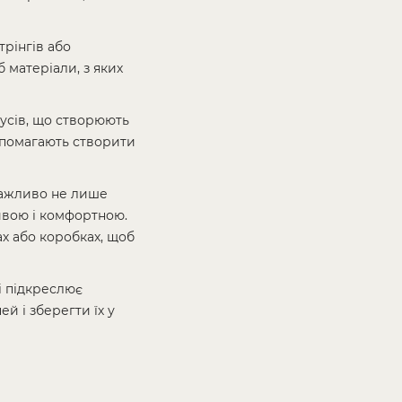
трінгів або
 матеріали, з яких
русів, що створюють
допомагають створити
 Важливо не лише
ивою і комфортною.
ах або коробках, щоб
і підкреслює
й і зберегти їх у