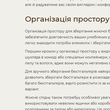
але й радуватиме вас своїм виглядом і комфо
Організація простору
Організація простору для зберігання жіночої
забезпечити довговічність ваших улюблених 
легко знаходити потрібні елементи і зберігати
Першим кроком у організації простору є виді
шухляда в комоді або спеціальні контейнери, 
пилу та вологи, адже вони можуть негативно 
Для зручного зберігання бюстгальтерів найкр
дозволить зберігати бюстгальтери в розкладен
багато бюстгальтерів, варто розмістити їх з
варіант.
Жіноче спіднє також потребує особливої уваг
використовувати невеликі ящички або коробки
розділеними за типом або матеріалом. Це доп