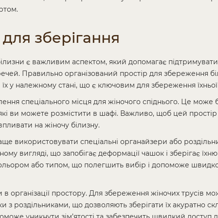
ртом.
 для зберігання
 білизни є важливим аспектом, який допомагає підтримувати
речей. Правильно організований простір для збереження б
 їх у належному стані, що є ключовим для збереження їхньої
лення спеціального місця для жіночого спіднього. Це може 
які ви можете розмістити в шафі. Важливо, щоб цей простір
впливати на жіночу білизну.
аще використовувати спеціальні органайзери або роздільн
ому вигляді, що запобігає деформації чашок і зберігає їхню
а кольором або типом, що полегшить вибір і допоможе швидк
и в організації простору. Для збереження жіночих трусів м
 з роздільниками, що дозволяють зберігати їх акуратно ск
оможе уникнути зім’ятості та забезпечить швидкий доступ д