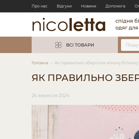
Про нас
Відгуки
Новини
Допомога
О
спідня б
одяг для
ВСІ ТОВАРИ
Головна
Як правильно зберігати жіночу білизну
ЯК ПРАВИЛЬНО ЗБЕР
26 вересня 2024