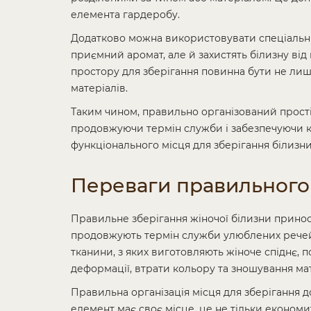
елемента гардеробу.
Додатково можна використовувати спеціальні 
приємний аромат, але й захистять білизну від 
простору для зберігання повинна бути не лиш
матеріалів.
Таким чином, правильно організований прості
продовжуючи термін служби і забезпечуючи ко
функціонального місця для зберігання білизни,
Переваги правильного
Правильне зберігання жіночої білизни приносит
продовжують термін служби улюблених речей.
тканини, з яких виготовляють жіноче спіднє, 
деформації, втрати кольору та зношування мат
Правильна організація місця для зберігання д
елемент має своє місце, це не тільки економи