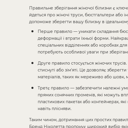
Правильне зберігання жіночої білизни є ключо
йдеться про жіночі труси, бюстгальтери або 
допоможе зберегти вашу білизну в ідеальному
Перше правило — уникати складання бюст
деформації і втрати їхньої форми. Найкра
спеціальних відділеннях або коробках для
потребують особливої уваги при зберіганні
Друге правило стосується жіночих трусів.
стиснуті або зім'яті. Це дозволяє зберегт
матеріалів, таких як мереживо або шовк,
Третє правило — забезпечити належні умови
прямих сонячних променів, які можуть впл
пластикових пакетах або контейнерах, які
навіть плісняви.
Таким чином, дотримання цих простих правил 
Бренд Ніколетта пропонує широкий вибір якіс