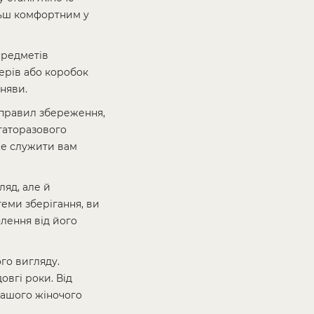
ільш комфортним у
предметів
ерів або коробок
няви.
 правил збереження,
агаторазового
же служити вам
ляд, але й
теми зберігання, ви
лення від його
го вигляду.
вгі роки. Від
вашого жіночого