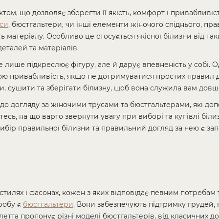
ом, що дозволяє зберегти її якість, комфорт і привабливіст
уси
, бюстгальтери, чи інші елементи жіночого спіднього, пр
ь матеріалу. Особливо це стосується якісної білизни від так
еталей та матеріалів.
е лише підкреслює фігуру, але й дарує впевненість у собі. О
ою привабливість, якщо не дотримуватися простих правил д
и, сушити та зберігати білизну, щоб вона служила вам довш
одо догляду за жіночими трусами та бюстгальтерами, які до
єтесь, на що варто звернути увагу при виборі та купівлі біл
ибір правильної білизни та правильний догляд за нею є з
стилях і фасонах, кожен з яких відповідає певним потребам
робу є
бюстгальтери
. Вони забезпечують підтримку грудей,
етта пропонує різні моделі бюстгальтерів, від класичних д