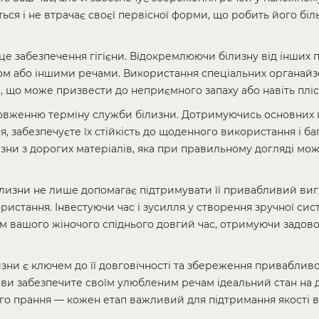
ється і не втрачає своєї первісної форми, що робить його б
е забезпечення гігієни. Відокремлюючи білизну від інших 
лом або іншими речами. Використання спеціальних органайз
, що може призвести до неприємного запаху або навіть пліс
довженню терміну служби білизни. Дотримуючись основних
я, забезпечуєте їх стійкість до щоденного використання і б
изни з дорогих матеріалів, яка при правильному догляді мо
ілизни не лише допомагає підтримувати її привабливий виг
ористання. Інвестуючи час і зусилля у створення зручної сис
 вашого жіночого спіднього довгий час, отримуючи задово
зни є ключем до її довговічності та збереження привабливо
и забезпечите своїм улюбленим речам ідеальний стан на до
ого прання — кожен етап важливий для підтримання якості 