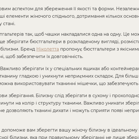
вим аспектом для збереження її якості та форми. Незалежно
інші елементи жіночого спіднього, дотримання кількох осно
 стані.
гальтерів так, щоб чашки накладалися одна на одну. Це мо
ще зберігати бюстгальтери в розкладеному вигляді, розміст
 білизни. Бренд
Ніколетта
пропонує бюстгальтери з якісними
, щоб забезпечити їх довговічність.
 Важливо зберігати їх у спеціальних ящиках або контейнерах
и тканину гладкою і уникнути неприємних складок. Для більш
 можна використовувати тканинні мішечки, що забезпечують 
 зберігання. Білизну слід зберігати в сухому і прохолодном
инути на колір і структуру тканини. Важливо уникати збері
 не дозволяють тканині дихати і можуть сприяти появі непр
допоможе вам зберегти вашу жіночу білизну в ідеальному ст
ної білизни, яка при правильному зберіганні не лише збер