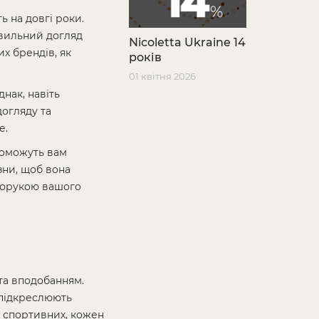
ь на довгі роки.
авильний догляд
Nicoletta Ukraine 14
их брендів, як
років
01 квітня 2026
днак, навіть
огляду та
е.
поможуть вам
изни, щоб вона
апорукою вашого
 та вподобанням.
 підкреслюють
о спортивних, кожен