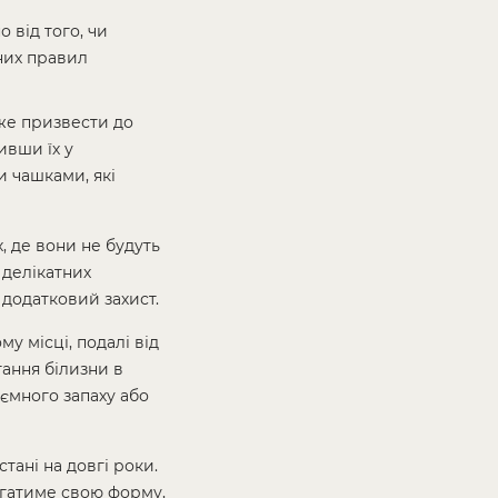
 від того, чи
вних правил
же призвести до
ивши їх у
 чашками, які
, де вони не будуть
 делікатних
додатковий захист.
у місці, подалі від
гання білизни в
иємного запаху або
ані на довгі роки.
ігатиме свою форму,