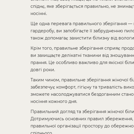
спіднє, яке зберігається правильно, не змина
носінні.
Ще одна перевага правильного зберігання — ц
гардеробу, ви запобігаєте її забрудненню пи
також допомагає захистити білизну від вологи
Крім того, правильне зберігання сприяє про
ви захищаєте делікатні тканини від зношуванн
прання. Це особливо важливо для якісної біл
довгі роки.
Таким чином, правильне зберігання жіночої б
забезпечує комфорт, гігієну та тривалість вик
зможете насолоджуватися бездоганним станом
носіння кожного дня.
Правильний догляд та зберігання жіночої біли
Дотримуючись основних правил збереження, в
правильної організації простору до обережн
спіднього.