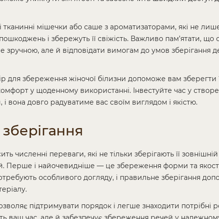
тканинні мішечки або саше з ароматизаторами, які не лиш
пошкоджень і збережуть її свіжість. Важливо пам’ятати, що 
е зручною, але й відповідати вимогам до умов зберігання д
р для збереження жіночої білизни допоможе вам зберегти її
мфорт у щоденному використанні. Інвестуйте час у створе
 і вона довго радуватиме вас своїм виглядом і якістю.
 зберігання
ь численні переваги, які не тільки зберігають її зовнішній
 Перше і найочевидніше — це збереження форми та якості 
потребують особливого догляду, і правильне зберігання доп
еріалу.
озволяє підтримувати порядок і легше знаходити потрібні р
ть ваш час, але й забезпечує збереження речей у належному