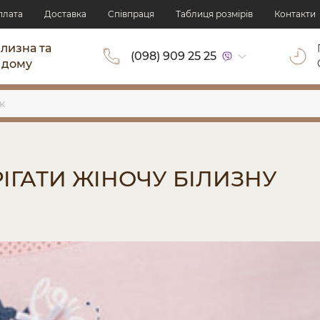
плата
Доставка
Cпівпраця
Таблиця розмірів
Контакти
ілизна та
(098) 909 25 25
 дому
ІГАТИ ЖІНОЧУ БІЛИЗНУ