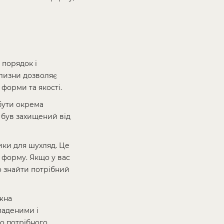
 порядок і
ілизни дозволяє
 форми та якості.
бути окрема
 був захищений від
ики для шухляд. Це
 форму. Якщо у вас
о знайти потрібний
ожна
ладеними і
о потрібного