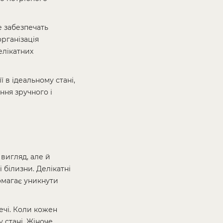
е забезпечать
організація
елікатних
 в ідеальному стані,
ння зручного і
 вигляд, але й
білизни. Делікатні
омагає уникнути
ечі. Коли кожен
 стані. Жіноче