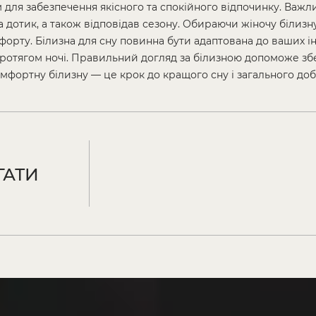
 для забезпечення якісного та спокійного відпочинку. Важл
а дотик, а також відповідав сезону. Обираючи жіночу білизн
форту. Білизна для сну повинна бути адаптована до ваших і
отягом ночі. Правильний догляд за білизною допоможе збере
мфортну білизну — це крок до кращого сну і загального доб
ГАТИ