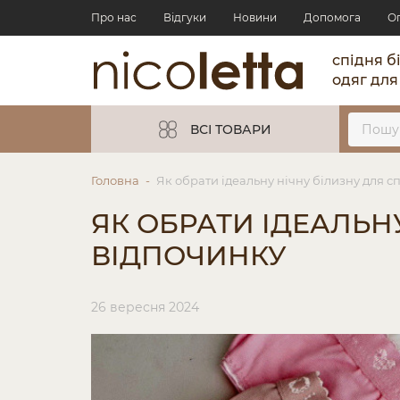
Про нас
Відгуки
Новини
Допомога
О
спідня б
одяг для
ВСІ ТОВАРИ
Головна
Як обрати ідеальну нічну білизну для с
ЯК ОБРАТИ ІДЕАЛЬН
ВІДПОЧИНКУ
26 вересня 2024