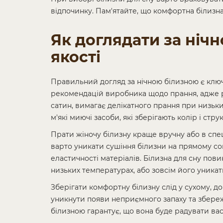
відпочинку. Пам'ятайте, що комфортна білизна
Як доглядати за ніч
якості
Правильний догляд за нічною білизною є ключо
рекомендацій виробника щодо прання, адже різ
сатин, вимагає делікатного прання при низь
м'які миючі засоби, які зберігають колір і стру
Прати жіночу білизну краще вручну або в спе
варто уникати сушіння білизни на прямому со
еластичності матеріалів. Білизна для сну пов
низьких температурах, або зовсім його уника
Зберігати комфортну білизну слід у сухому, 
уникнути появи неприємного запаху та збереж
білизною гарантує, що вона буде радувати вас