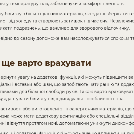
ну температуру тіла, забезпечуючи комфорт і легкість.
білизну з більш щільних матеріалів, які здатні зберігати т
ст від холоду та створюють затишок під час сну. Незалежно 
ликати подразнень, що важливо для здорового відпочинку.
овідно до сезону допоможе вам насолоджуватися спокоєм т
 ще варто врахувати
вернути увагу на додаткові функції, які можуть підвищити в
ціальні вставки або шви, що запобігають натиранню та додают
авками для більшої свободи рухів. Також варто враховува
 адаптувати білизну під індивідуальні особливості тіла.
астивості або виготовлені з гіпоалергенних матеріалів, щ
зна може мати додаткову вентиляцію або спеціальні відді
мні відчуття протягом ночі, допомагаючи уникнути дискомфо
всі ці додаткові функції, які можуть значно вплинути на як