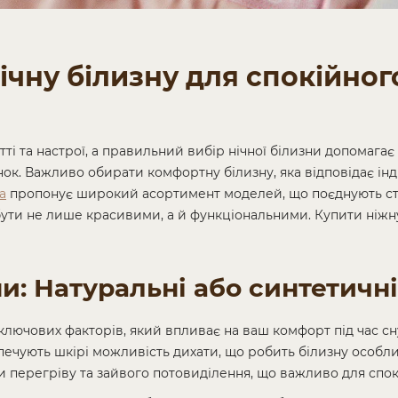
ічну білизну для спокійног
ті та настрої, а правильний вибір нічної білизни допомагає
ок. Важливо обирати комфортну білизну, яка відповідає ін
а
пропонує широкий асортимент моделей, що поєднують сти
 бути не лише красивими, а й функціональними. Купити ніжн
ни: Натуральні або синтетичн
 ключових факторів, який впливає на ваш комфорт під час сн
езпечують шкірі можливість дихати, що робить білизну особ
и перегріву та зайвого потовиділення, що важливо для спок