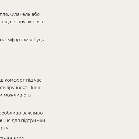
епло. Фланель або
від сезону, жіноча
а комфортом у будь-
аш комфорт під час
ь зручності. Інші
ти можливість
о особливо важливо
лення для підтримки
рту.
ість вашого