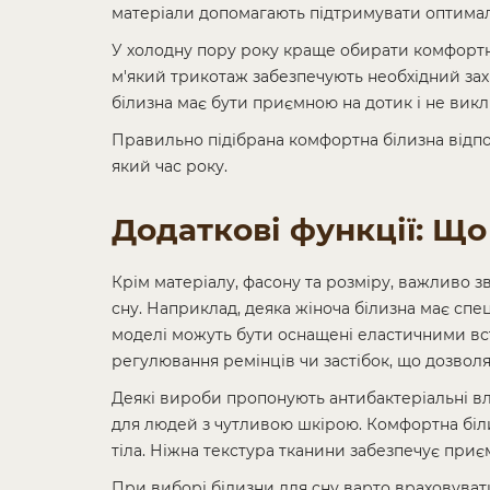
матеріали допомагають підтримувати оптималь
У холодну пору року краще обирати комфортну 
м'який трикотаж забезпечують необхідний захи
білизна має бути приємною на дотик і не вик
Правильно підібрана комфортна білизна відп
який час року.
Додаткові функції: Що
Крім матеріалу, фасону та розміру, важливо з
сну. Наприклад, деяка жіноча білизна має спе
моделі можуть бути оснащені еластичними вст
регулювання ремінців чи застібок, що дозволяє
Деякі вироби пропонують антибактеріальні вл
для людей з чутливою шкірою. Комфортна біли
тіла. Ніжна текстура тканини забезпечує приє
При виборі білизни для сну варто враховувати 