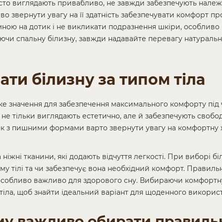
 часто виглядають привабливо, не завжди забезпечують нале
о звернути увагу на її здатність забезпечувати комфорт прот
мною на дотик і не викликати подразнення шкіри, особливо
ючи спальну білизну, завжди надавайте перевагу натуральн
рати білизну за типом тіла
ике значення для забезпечення максимального комфорту під 
кі не тільки виглядають естетично, але й забезпечують свобод
к з пишними формами варто звернути увагу на комфортну ж
 ніжні тканини, які додають відчуття легкості. При виборі бі
му тілі та чи забезпечує вона необхідний комфорт. Правиль
 особливо важливо для здорового сну. Вибираючи комфортну
о тіла, щоб знайти ідеальний варіант для щоденного викорис
ому важливо обирати правил