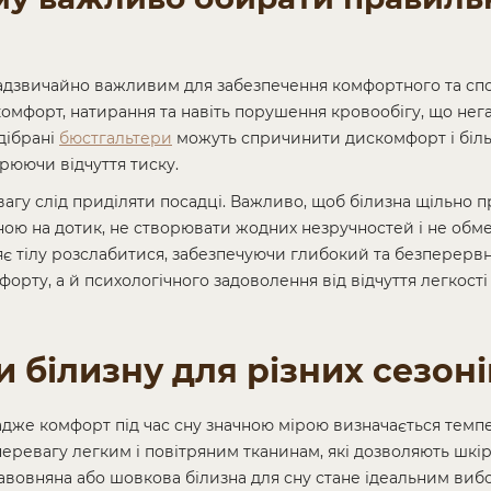
надзвичайно важливим для забезпечення комфортного та спо
форт, натирання та навіть порушення кровообігу, що нег
дібрані
бюстгальтери
можуть спричинити дискомфорт і біль,
рюючи відчуття тиску.
вагу слід приділяти посадці. Важливо, щоб білизна щільно пр
жною на дотик, не створювати жодних незручностей і не обм
яє тілу розслабитися, забезпечуючи глибокий та безперерв
орту, а й психологічного задоволення від відчуття легкості 
и білизну для різних сезоні
, адже комфорт під час сну значною мірою визначається тем
 перевагу легким і повітряним тканинам, які дозволяють шкір
вовняна або шовкова білизна для сну стане ідеальним вибор