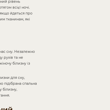
жний рівень
ягом всієї ночі.
 якщо йдеться про
им тканинам, які
час сну. Незалежно
у рухів та не
іночу білизну із
лизни для сну,
но підібрана спальна
 білизну,
тання.
ьний