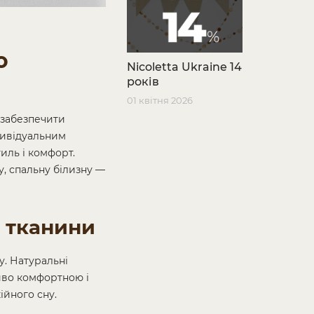
о
Nicoletta Ukraine 14
років
01 квітня 2026
 забезпечити
дивідуальним
ль і комфорт.
у, спальну білизну —
і тканини
у. Натуральні
ливо комфортною і
ійного сну.