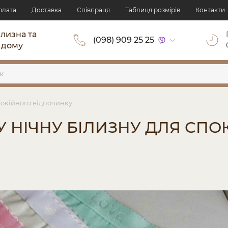
плата
Доставка
Cпівпраця
Таблиця розмірів
Контакти
ілизна та
(098) 909 25 25
 дому
покійного відпочинку
У НІЧНУ БІЛИЗНУ ДЛЯ СПО