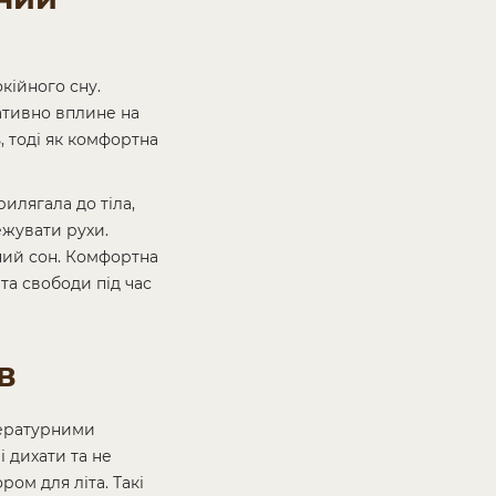
кійного сну.
ативно вплине на
 тоді як комфортна
илягала до тіла,
ежувати рухи.
ний сон. Комфортна
та свободи під час
в
пературними
і дихати та не
ом для літа. Такі