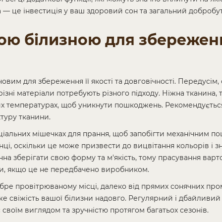
 — це інвестиція у ваш здоровий сон та загальний добробут
ною білизною для збереженн
вим для збереження її якості та довговічності. Передусім,
ні матеріали потребують різного підходу. Ніжна тканина, 
ких температурах, щоб уникнути пошкоджень. Рекомендуєть
ктуру тканини.
ціальних мішечках для прання, щоб запобігти механічним 
нці, оскільки це може призвести до вицвітання кольорів і 
инна зберігати свою форму та м'якість, тому прасування вар
ти, якщо це не передбачено виробником.
добре провітрюваному місці, далеко від прямих сонячних пр
е свіжість вашої білизни надовго. Регулярний і дбайливий 
 своїм виглядом та зручністю протягом багатьох сезонів.