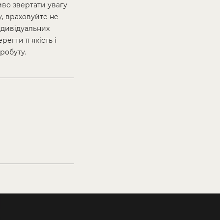
иво звертати увагу
у, враховуйте не
ндивідуальних
гти її якість і
робуту.