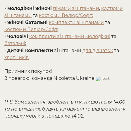
-
молодіжні жіночі
піжами зі штанами
,
костюми
зі штанами
та
костюми Велюр/Софт;
-
жіночі батальні
комплекти зі штанами
та
костюми Велюр/Софт
;
-
чоловічі
комплекти зі штанами молодіжні
та
батальні
;
-
дитячі комплекти
зі штанами
для дівчаток
та
хлопчиків
.
Приємних покупок!
З повагою, команда Nicoletta Ukraine!
P. S. Замовлення, зроблені в п'ятницю після 14:00
та на вихідних, будуть узгоджені та відправлені у
порядку черги з понеділка 14.02.