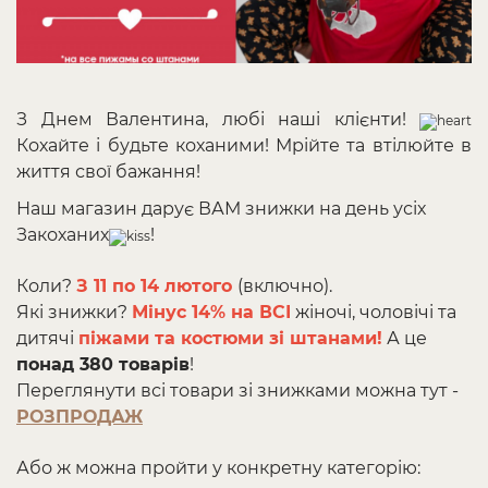
З Днем Валентина, любі наші клієнти!
Кохайте і будьте коханими! Мрійте та втілюйте в
життя свої бажання!
Наш магазин дарує ВАМ знижки на день усіх
Закоханих
!
Коли?
З 11 по 14 лютого
(включно).
Які знижки?
Мінус 14% на ВСІ
жіночі, чоловічі та
дитячі
піжами та костюми зі штанами!
А це
понад 380 товарів
!
Переглянути всі товари зі знижками можна тут -
РОЗПРОДАЖ
Або ж можна пройти у конкретну категорію: