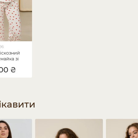
96
іскозний
майка зі
 Сердечки
,00 ₴
ікавити