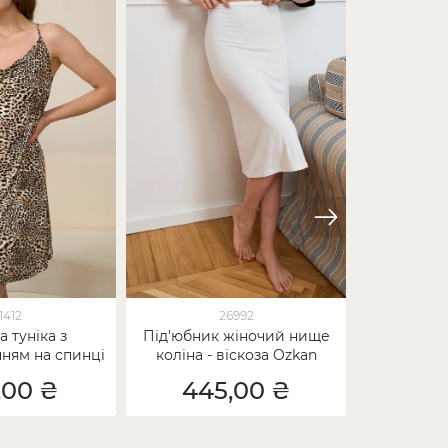
1412
26992
а туніка з
Під'юбник жіночий нище
Жіноча віс
ням на спинці
коліна - віскоза Ozkan
однотонн
еопард
,00 ₴
445,00 ₴
69