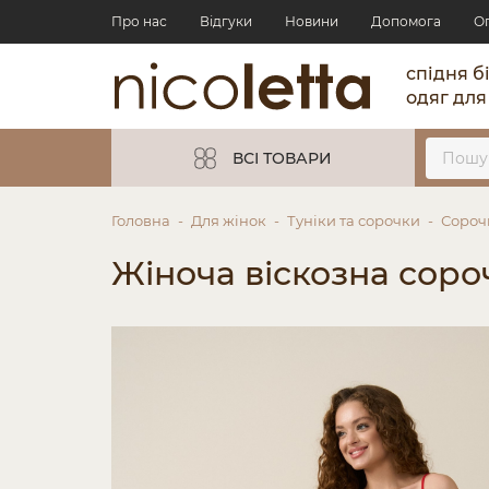
Про нас
Відгуки
Новини
Допомога
О
спідня б
одяг для
ВСІ ТОВАРИ
Головна
Для жінок
Туніки та сорочки
Сороч
Жіноча віскозна соро