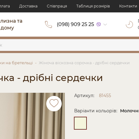
плата
Доставка
Cпівпраця
Таблиця розмірів
Контакти
ілизна та
(098) 909 25 25
 дому
ки на бретельці
Жіноча віскозна сорочка - дрібні сердечки
чка - дрібні сердечки
Артикул:
81455
Варіанти кольорів:
Молочн