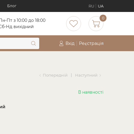
RU
UA
Блог
0
Пн-Пт з 10:00 до 18:00
Cб-Нд вихідний
Вхід
Реєстрація
Попередній
Наступний
В наявності
ий