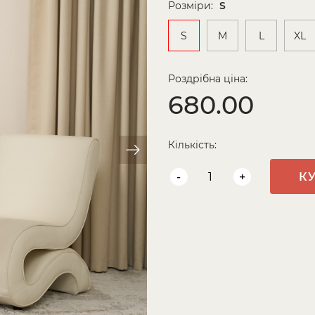
Розміри:
S
S
M
L
XL
Роздрібна ціна:
680.00
Кількість:
-
+
К