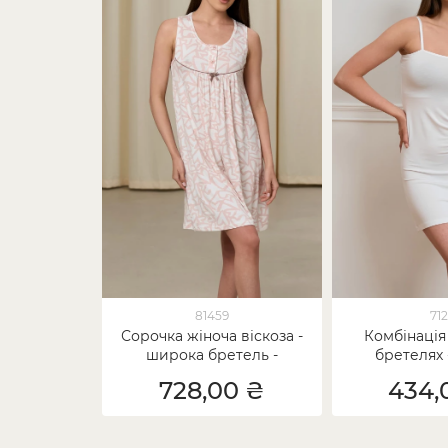
81459
71
Сорочка жіноча віскоза -
Комбінація
широка бретель -
бретелях 
Сердечка
728,00 ₴
434,