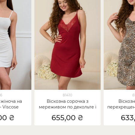
26
81410
8
 жіноча на
Віскозна сорочка з
Віскозн
- Viscose
мереживом по декольте і
перехрещен
спинці
- л
00 ₴
655,00 ₴
633