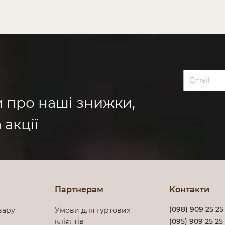
и про наші знижки,
 акції
Партнерам
Контакти
(098) 909 25 25
вару
Умови для гуртових
клієнтів
(095) 909 25 25