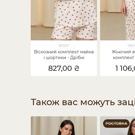
90557
990
Віскозний комплект майка
Жіночий в
і шортики - Дрібні
комплект 
сердечка
штанами -
827,00 ₴
1 106
Також вас можуть зац
РОСТОВКА