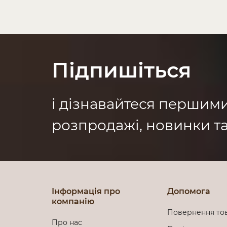
Підпишіться
і дізнавайтеся першим
розпродажі, новинки та
Інформація про
Допомога
компанію
Повернення то
Про нас